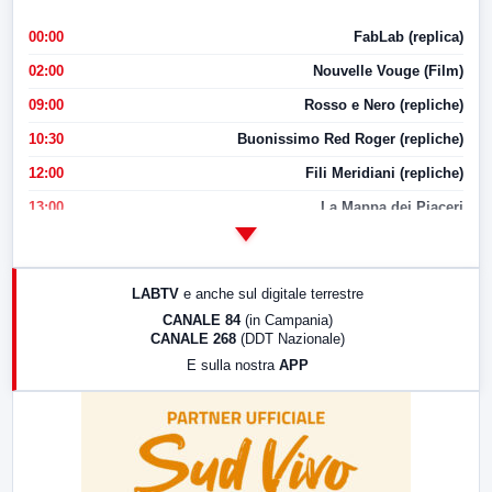
00:00
FabLab (replica)
02:00
Nouvelle Vouge (Film)
09:00
Rosso e Nero (repliche)
10:30
Buonissimo Red Roger (repliche)
12:00
Fili Meridiani (repliche)
13:00
La Mappa dei Piaceri
14:00
LabNews
17:00
LabNews (replica)
LABTV
e anche sul digitale terrestre
18:30
Di Faccia e di Profilo (repliche)
CANALE 84
(in Campania)
CANALE 268
(DDT Nazionale)
19:30
LabNews (Diretta)
E sulla nostra
APP
21:00
Free Sport
23:00
LabNews (replica)