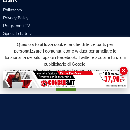
LABTV
Palinsesto
Privacy Policy
Programmi TV
Speciale LabTv
Doppio Taglio
Questo sito utilizza cookie, anche di terze parti, per
Free sport
personalizzare i contenuti come widget per ampliare le
L’Orlando Curioso
funzionalità del sito, opzioni Facebook, Twitter e social e funzioni
pubblicitarie di Google.
La Bottega di Filosofia
×
Chiudendo questo banner, scorrendo questa pagina o cliccando
Labnews
su qualunque suo elemento acconsenti all'uso dei cookie.
Le Voci del Parco
Accetta
Parliamo di…
Ricomincio da me
SEZIONI
Cronaca
Politica