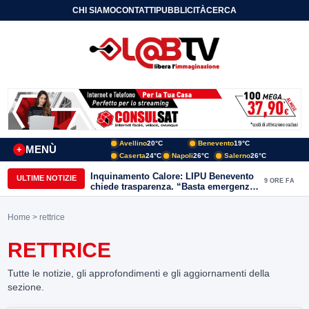
CHI SIAMO
CONTATTI
PUBBLICITÀ
CERCA
Avellino
20°C
Benevento
19°C
MENÙ
+
Caserta
24°C
Napoli
26°C
Salerno
26°C
Inquinamento Calore: LIPU Benevento
ULTIME NOTIZIE
9 ORE FA
chiede trasparenza. “Basta emergenze:
non possiamo continuare a trattare i
nostri corsi d’acqua come semplici
Home
> rettrice
canali di scarico
RETTRICE
Tutte le notizie, gli approfondimenti e gli aggiornamenti della
sezione.