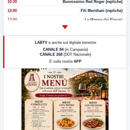
10:30
Buonissimo Red Roger (repliche)
12:00
Fili Meridiani (repliche)
13:00
La Mappa dei Piaceri
14:00
LabNews
17:00
LabNews (replica)
LABTV
e anche sul digitale terrestre
18:30
Di Faccia e di Profilo (repliche)
CANALE 84
(in Campania)
CANALE 268
(DDT Nazionale)
19:30
LabNews (Diretta)
E sulla nostra
APP
21:00
Free Sport
23:00
LabNews (replica)