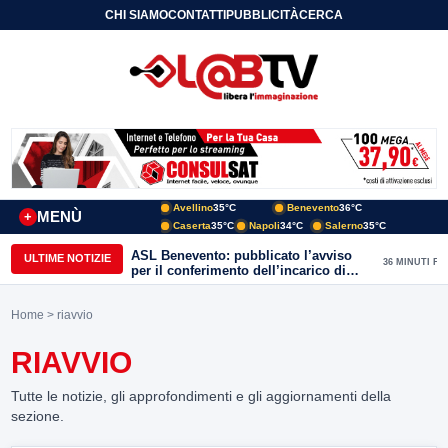
CHI SIAMO
CONTATTI
PUBBLICITÀ
CERCA
Avellino
35°C
Benevento
36°C
MENÙ
+
Caserta
35°C
Napoli
34°C
Salerno
35°C
ASL Benevento: pubblicato l’avviso
ULTIME NOTIZIE
36 MINUTI FA
per il conferimento dell’incarico di
Direttore della Unità Operativa
Complessa Cure Primarie
Home
> riavvio
RIAVVIO
Tutte le notizie, gli approfondimenti e gli aggiornamenti della
sezione.