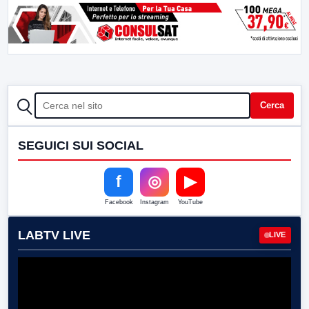
CERCA
Cerca
SEGUICI SUI SOCIAL
f
◎
▶
Facebook
Instagram
YouTube
LABTV LIVE
LIVE