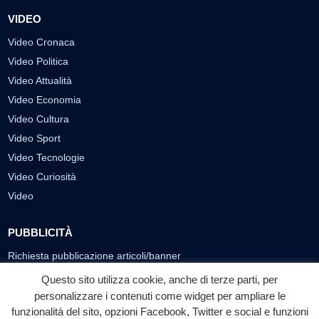
VIDEO
Video Cronaca
Video Politica
Video Attualità
Video Economia
Video Cultura
Video Sport
Video Tecnologie
Video Curiosità
Video
PUBBLICITÀ
Richiesta pubblicazione articoli/banner
Questo sito utilizza cookie, anche di terze parti, per
SEGUICI SUI SOCIAL
personalizzare i contenuti come widget per ampliare le
f
◎
▶
funzionalità del sito, opzioni Facebook, Twitter e social e funzioni