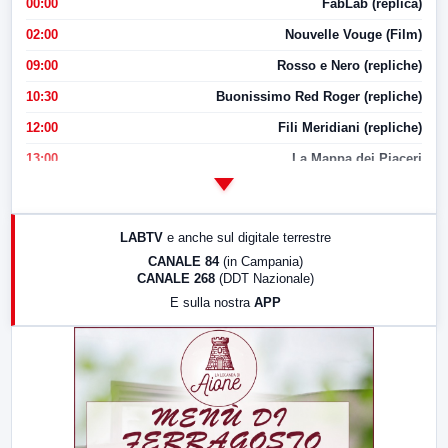
00:00
FabLab (replica)
02:00
Nouvelle Vouge (Film)
09:00
Rosso e Nero (repliche)
10:30
Buonissimo Red Roger (repliche)
12:00
Fili Meridiani (repliche)
13:00
La Mappa dei Piaceri
14:00
LabNews
17:00
LabNews (replica)
LABTV
e anche sul digitale terrestre
18:30
Di Faccia e di Profilo (repliche)
CANALE 84
(in Campania)
CANALE 268
(DDT Nazionale)
19:30
LabNews (Diretta)
E sulla nostra
APP
21:00
Free Sport
23:00
LabNews (replica)