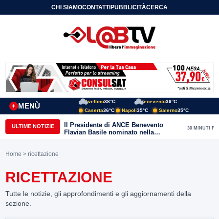
CHI SIAMO
CONTATTI
PUBBLICITÀ
CERCA
Avellino
38°C
Benevento
39°C
MENÙ
+
Caserta
36°C
Napoli
35°C
Salerno
35°C
Il Presidente di ANCE Benevento
ULTIME NOTIZIE
30 MINUTI FA
Flavian Basile nominato nella
Commissione Tecnica
“Internazionalizzazione” di
Home
> ricettazione
Confindustria Nazionale
RICETTAZIONE
Tutte le notizie, gli approfondimenti e gli aggiornamenti della
sezione.