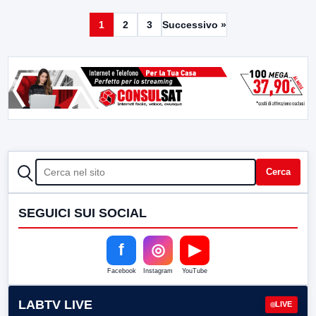
1
2
3
Successivo »
CERCA
Cerca
SEGUICI SUI SOCIAL
f
◎
▶
Facebook
Instagram
YouTube
LABTV LIVE
LIVE