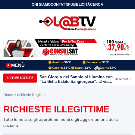
CHI SIAMO
CONTATTI
PUBBLICITÀ
CERCA
Avellino
36°C
Benevento
37°C
MENÙ
+
Caserta
34°C
Napoli
32°C
Salerno
33°C
San Giorgio del Sannio si illumina con
ULTIME NOTIZIE
50 MINUTI FA
“La Bella Estate Sangiorgese”: al via la
III edizione tra cultura, musica e grandi
ospiti
Home
> richieste illegittime
RICHIESTE ILLEGITTIME
Tutte le notizie, gli approfondimenti e gli aggiornamenti della
sezione.