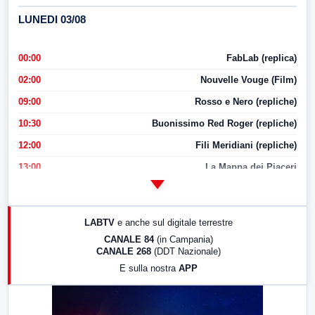
LUNEDI 03/08
00:00
FabLab (replica)
02:00
Nouvelle Vouge (Film)
09:00
Rosso e Nero (repliche)
10:30
Buonissimo Red Roger (repliche)
12:00
Fili Meridiani (repliche)
13:00
La Mappa dei Piaceri
14:00
LabNews
17:00
LabNews (replica)
LABTV
e anche sul digitale terrestre
18:30
Di Faccia e di Profilo (repliche)
CANALE 84
(in Campania)
CANALE 268
(DDT Nazionale)
19:30
LabNews (Diretta)
E sulla nostra
APP
21:00
Free Sport
23:00
LabNews (replica)