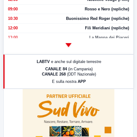
09:00
Rosso e Nero (repliche)
10:30
Buonissimo Red Roger (repliche)
12:00
Fili Meridiani (repliche)
13:00
La Mappa dei Piaceri
14:00
LabNews
17:00
LabNews (replica)
LABTV
e anche sul digitale terrestre
18:30
Di Faccia e di Profilo (repliche)
CANALE 84
(in Campania)
CANALE 268
(DDT Nazionale)
19:30
LabNews (Diretta)
E sulla nostra
APP
21:00
Free Sport
23:00
LabNews (replica)