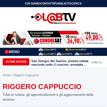
CHI SIAMO
CONTATTI
PUBBLICITÀ
CERCA
Avellino
36°C
Benevento
38°C
MENÙ
+
Caserta
36°C
Napoli
33°C
Salerno
33°C
San Giorgio del Sannio, pistola rubata
ULTIME NOTIZIE
2 ORE FA
nascosta sotto il cuscino: arrestata
51enne
Home
> Riggero Cappuccio
RIGGERO CAPPUCCIO
Tutte le notizie, gli approfondimenti e gli aggiornamenti della
sezione.