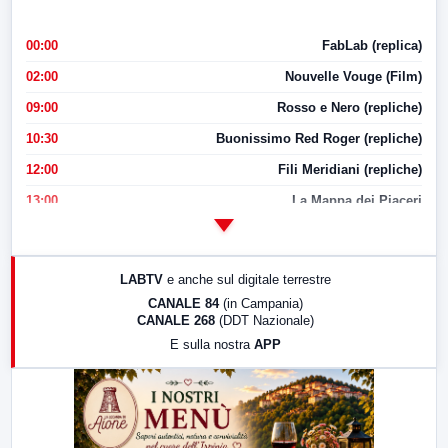
00:00
FabLab (replica)
02:00
Nouvelle Vouge (Film)
09:00
Rosso e Nero (repliche)
10:30
Buonissimo Red Roger (repliche)
12:00
Fili Meridiani (repliche)
13:00
La Mappa dei Piaceri
14:00
LabNews
17:00
LabNews (replica)
LABTV
e anche sul digitale terrestre
18:30
Di Faccia e di Profilo (repliche)
CANALE 84
(in Campania)
CANALE 268
(DDT Nazionale)
19:30
LabNews (Diretta)
E sulla nostra
APP
21:00
Free Sport
23:00
LabNews (replica)