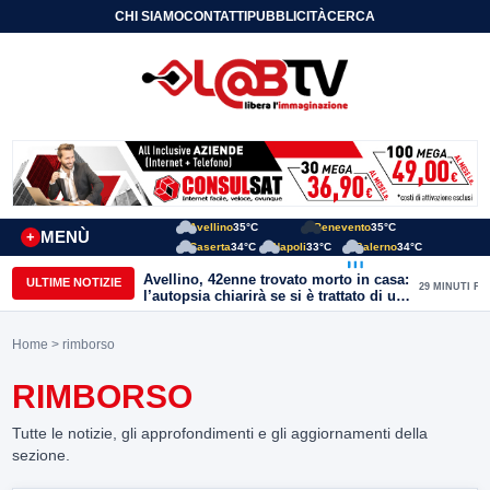
CHI SIAMO
CONTATTI
PUBBLICITÀ
CERCA
Avellino
35°C
Benevento
35°C
MENÙ
+
Caserta
34°C
Napoli
33°C
Salerno
34°C
Avellino, 42enne trovato morto in casa:
ULTIME NOTIZIE
29 MINUTI FA
l’autopsia chiarirà se si è trattato di un
malore o di un’aggressione
Home
> rimborso
RIMBORSO
Tutte le notizie, gli approfondimenti e gli aggiornamenti della
sezione.