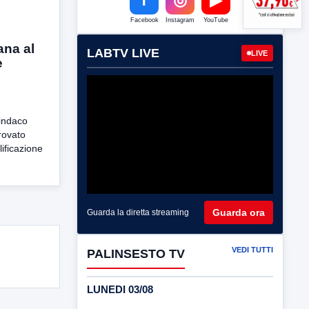
Facebook
Instagram
YouTube
ana al
LABTV LIVE
LIVE
e
sindaco
rovato
lificazione
Guarda ora
Guarda la diretta streaming
VEDI TUTTI
PALINSESTO TV
LUNEDI 03/08