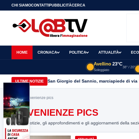
CHI SIAMO
CONTATTI
PUBBLICITÀ
CERCA
HOME
CRONACA
POLITICA
ATTUALITÀ
ECO
Avellino
23°C
38° / 20°
Soleggiato
San Giorgio del Sannio, marciapiede di via
ULTIME NOTIZIE
Home
> rinvenienze pics
RINVENIENZE PICS
Tutte le notizie, gli approfondimenti e gli aggiornamenti della sez