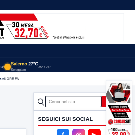
Salerno
27°C
 24°
35° / 24°
Soleggiato
he
6 ORE FA
CERCA
Cerca
SEGUICI SUI SOCIAL
f
◎
▶