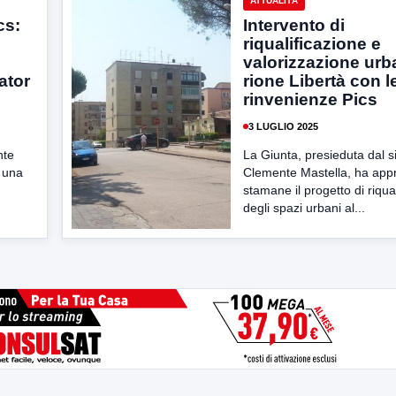
ATTUALITÀ
cs:
Intervento di
riqualificazione e
valorizzazione urb
ator
rione Libertà con l
rinvenienze Pics
3 LUGLIO 2025
nte
La Giunta, presieduta dal 
 una
Clemente Mastella, ha app
stamane il progetto di riqua
degli spazi urbani al...