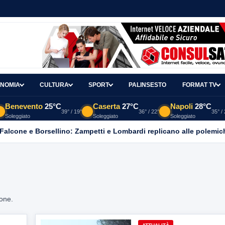
NOMIA
CULTURA
SPORT
PALINSESTO
FORMAT TV
Benevento
25°C
Caserta
27°C
Napoli
28°C
39° / 19°
36° / 22°
35° /
Soleggiato
Soleggiato
Soleggiato
 Falcone e Borsellino: Zampetti e Lombardi replicano alle polemic
ione.