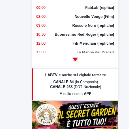
00:00
FabLab (replica)
02:00
Nouvelle Vouge (Film)
09:00
Rosso e Nero (repliche)
10:30
Buonissimo Red Roger (repliche)
12:00
Fili Meridiani (repliche)
13:00
La Mappa dei Piaceri
14:00
LabNews
17:00
LabNews (replica)
LABTV
e anche sul digitale terrestre
18:30
Di Faccia e di Profilo (repliche)
CANALE 84
(in Campania)
CANALE 268
(DDT Nazionale)
19:30
LabNews (Diretta)
E sulla nostra
APP
21:00
Free Sport
23:00
LabNews (replica)