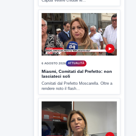
6 AGOSTO 2026
CRONACA
"Sistema Caprio", Procura S.Maria
CV chiede rinvio a giudizio per 54
La Procura della Repubblica di Santa
Capua Vetere chiude le...
▶
6 AGOSTO 2026
ATTUALITÀ
Miasmi, Comitati dal Prefetto: non
lasciateci soli
Comitati dal Prefetto Moscarella. Oltre a
rendere noto il flash...