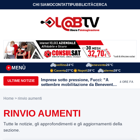
CHI SIAMO
CONTATTI
PUBBLICITÀ
CERCA
Avellino
24°C
Benevento
26°C
MENÙ
+
Caserta
27°C
Napoli
28°C
Salerno
28°C
Imprese sotto pressione, Fucci: “A
ULTIME NOTIZIE
4 ORE FA
settembre mobilitazione da Benevento
e Avellino”
Home
> rinvio aumenti
RINVIO AUMENTI
Tutte le notizie, gli approfondimenti e gli aggiornamenti della
sezione.