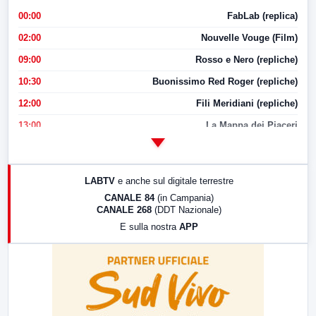
00:00
FabLab (replica)
02:00
Nouvelle Vouge (Film)
09:00
Rosso e Nero (repliche)
10:30
Buonissimo Red Roger (repliche)
12:00
Fili Meridiani (repliche)
13:00
La Mappa dei Piaceri
14:00
LabNews
17:00
LabNews (replica)
LABTV
e anche sul digitale terrestre
18:30
Di Faccia e di Profilo (repliche)
CANALE 84
(in Campania)
CANALE 268
(DDT Nazionale)
19:30
LabNews (Diretta)
E sulla nostra
APP
21:00
Free Sport
23:00
LabNews (replica)