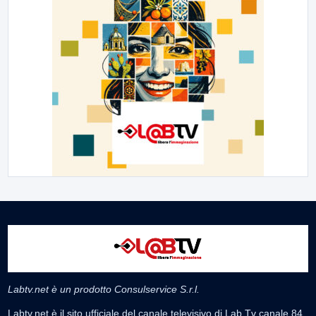
Labtv.net è un prodotto Consulservice S.r.l.
Labtv.net è il sito ufficiale del canale televisivo di Lab Tv canale 84