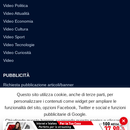
Video Politica
Video Attualità
Video Economia
Video Cultura
Video Sport
Video Tecnologie
Video Curiosità
Video
PUBBLICITÀ
Richiesta pubblicazione articoli/banner
Questo sito utilizza cookie, anche di terze parti, per
SEGUICI SUI SOCIAL
personalizzare i contenuti come widget per ampliare le
f
◎
▶
funzionalità del sito, opzioni Facebook, Twitter e social e funzioni
pubblicitarie di Google.
Facebook
Instagram
YouTube
×
Chiudendo questo banner, scorrendo questa pagina o cliccando
su qualunque suo elemento acconsenti all'uso dei cookie.