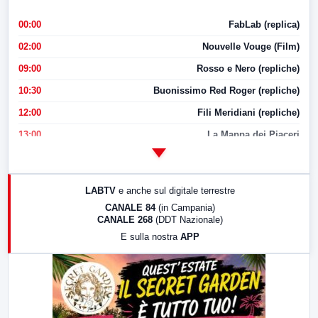
00:00
FabLab (replica)
02:00
Nouvelle Vouge (Film)
09:00
Rosso e Nero (repliche)
10:30
Buonissimo Red Roger (repliche)
12:00
Fili Meridiani (repliche)
13:00
La Mappa dei Piaceri
14:00
LabNews
17:00
LabNews (replica)
LABTV
e anche sul digitale terrestre
18:30
Di Faccia e di Profilo (repliche)
CANALE 84
(in Campania)
CANALE 268
(DDT Nazionale)
19:30
LabNews (Diretta)
E sulla nostra
APP
21:00
Free Sport
23:00
LabNews (replica)