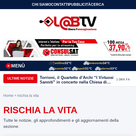
CHI SIAMO
CONTATTI
PUBBLICITÀ
CERCA
Avellino
32°C
Benevento
34°C
MENÙ
+
Caserta
32°C
Napoli
31°C
Salerno
33°C
Torrioni, il Quartetto d’Archi “I Virtuosi
ULTIME NOTIZIE
1 ORA FA
Sanniti” in concerto nella Chiesa di
San Michele Arcangelo
Home
> rischia la vita
RISCHIA LA VITA
Tutte le notizie, gli approfondimenti e gli aggiornamenti della
sezione.