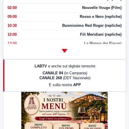
02:00
Nouvelle Vouge (Film)
09:00
Rosso e Nero (repliche)
10:30
Buonissimo Red Roger (repliche)
12:00
Fili Meridiani (repliche)
13:00
La Mappa dei Piaceri
14:00
LabNews
17:00
LabNews (replica)
LABTV
e anche sul digitale terrestre
18:30
Di Faccia e di Profilo (repliche)
CANALE 84
(in Campania)
CANALE 268
(DDT Nazionale)
19:30
LabNews (Diretta)
E sulla nostra
APP
21:00
Free Sport
23:00
LabNews (replica)