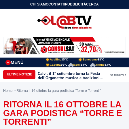
CHI SIAMO
CONTATTI
PUBBLICITÀ
CERCA
Avellino
35°C
Benevento
38°C
MENÙ
+
Caserta
36°C
Napoli
34°C
Salerno
33°C
Calvi, il 1° settembre torna la Festa
ULTIME NOTIZIE
53 MINUTI FA
dell’Organetto: musica e tradizioni
popolari dell’entroterra
Home
> Ritorna il 16 ottobre la gara podistica “Torre e Torrenti”
RITORNA IL 16 OTTOBRE LA
GARA PODISTICA “TORRE E
TORRENTI”