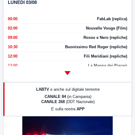
LUNEDI 03/08
00:00
FabLab (replica)
02:00
Nouvelle Vouge (Film)
09:00
Rosso e Nero (repliche)
10:30
Buonissimo Red Roger (repliche)
12:00
Fili Meridiani (repliche)
13:00
La Mappa dei Piaceri
14:00
LabNews
17:00
LabNews (replica)
LABTV
e anche sul digitale terrestre
18:30
Di Faccia e di Profilo (repliche)
CANALE 84
(in Campania)
CANALE 268
(DDT Nazionale)
19:30
LabNews (Diretta)
E sulla nostra
APP
21:00
Free Sport
23:00
LabNews (replica)