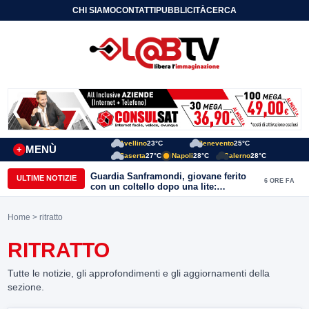
CHI SIAMO
CONTATTI
PUBBLICITÀ
CERCA
Avellino
23°C
Benevento
25°C
MENÙ
+
Caserta
27°C
Napoli
28°C
Salerno
28°C
Guardia Sanframondi, giovane ferito
ULTIME NOTIZIE
6 ORE FA
con un coltello dopo una lite:
individuato il presunto autore
Home
> ritratto
RITRATTO
Tutte le notizie, gli approfondimenti e gli aggiornamenti della
sezione.