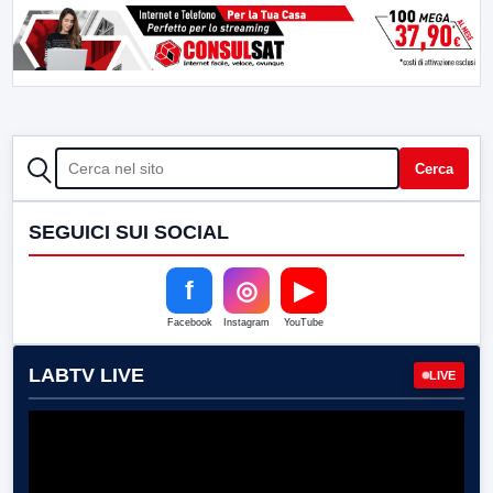
CERCA
Cerca
SEGUICI SUI SOCIAL
f
◎
▶
Facebook
Instagram
YouTube
LABTV LIVE
LIVE