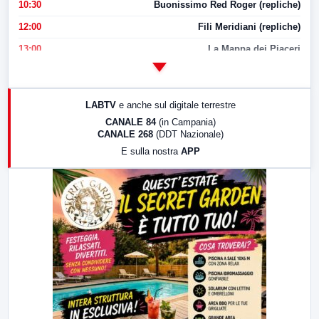
10:30
Buonissimo Red Roger (repliche)
12:00
Fili Meridiani (repliche)
13:00
La Mappa dei Piaceri
14:00
LabNews
17:00
LabNews (replica)
LABTV
e anche sul digitale terrestre
18:30
Di Faccia e di Profilo (repliche)
CANALE 84
(in Campania)
CANALE 268
(DDT Nazionale)
19:30
LabNews (Diretta)
E sulla nostra
APP
21:00
Free Sport
23:00
LabNews (replica)