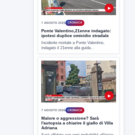
▶
7 AGOSTO 2026
CRONACA
Ponte Valentino,21enne indagato:
ipotesi duplice omicidio stradale
Incidente mortale a Ponte Valentino,
indagato il 21enne alla guida...
▶
7 AGOSTO 2026
CRONACA
Malore o aggressione? Sarà
l'autopsia a chiarire il giallo di Villa
Adriana
Sarà affidato con ogni probabilità all'inizio