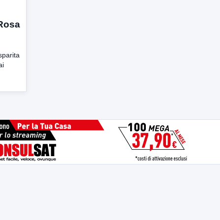
 Rosa
sparita
ai