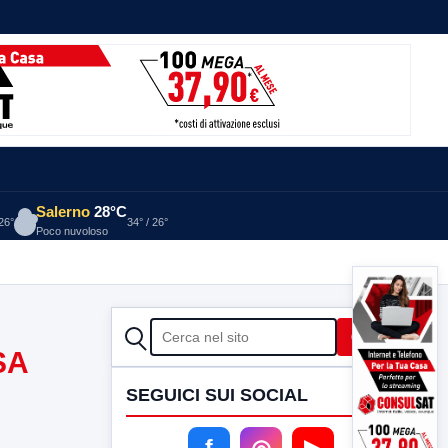
Salerno
28°C
 26°
34° / 26°
Poco nuvoloso
CERCA
Cerca
SA
SEGUICI SUI SOCIAL
f
◎
▶