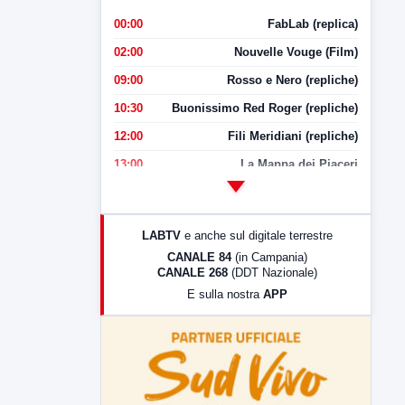
00:00
FabLab (replica)
02:00
Nouvelle Vouge (Film)
09:00
Rosso e Nero (repliche)
10:30
Buonissimo Red Roger (repliche)
12:00
Fili Meridiani (repliche)
13:00
La Mappa dei Piaceri
14:00
LabNews
17:00
LabNews (replica)
LABTV
e anche sul digitale terrestre
18:30
Di Faccia e di Profilo (repliche)
CANALE 84
(in Campania)
CANALE 268
(DDT Nazionale)
19:30
LabNews (Diretta)
E sulla nostra
APP
21:00
Free Sport
23:00
LabNews (replica)