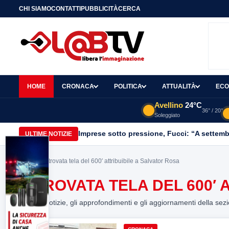
CHI SIAMO
CONTATTI
PUBBLICITÀ
CERCA
HOME
CRONACA
POLITICA
ATTUALITÀ
ECO
Avellino
24°C
36° / 20°
Soleggiato
Imprese sotto pressione, Fucci: “A settemb
ULTIME NOTIZIE
Home
> Ritrovata tela del 600′ attribuibile a Salvator Rosa
RITROVATA TELA DEL 600′ 
Tutte le notizie, gli approfondimenti e gli aggiornamenti della sez