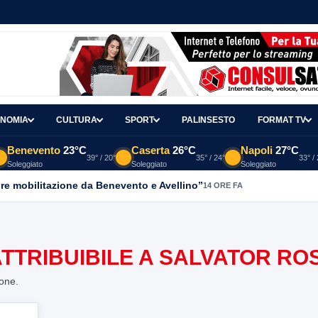
NOMIA
CULTURA
SPORT
PALINSESTO
FORMAT TV
Benevento
23°C
Caserta
26°C
Napoli
27°C
39° / 20°
35° / 24°
33° /
Soleggiato
Soleggiato
Soleggiato
re mobilitazione da Benevento e Avellino”
14 ORE FA
ATTRIBUIBILE A SALVATOR RO
ione.