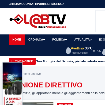
CHI SIAMO
CONTATTI
PUBBLICITÀ
CERCA
HOME
CRONACA
POLITICA
ATTUALITÀ
ECO
Avellino
36°C
36° / 20°
Poco nuvoloso
San Giorgio del Sannio, pistola rubata nasc
ULTIME NOTIZIE
Home
> riunione direttivo
RIUNIONE DIRETTIVO
Tutte le notizie, gli approfondimenti e gli aggiornamenti della sez