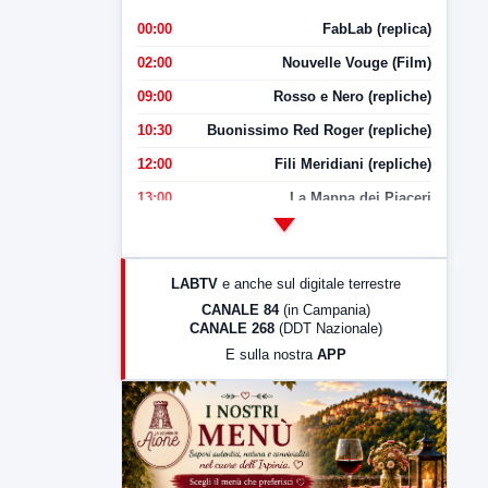
00:00
FabLab (replica)
02:00
Nouvelle Vouge (Film)
09:00
Rosso e Nero (repliche)
10:30
Buonissimo Red Roger (repliche)
12:00
Fili Meridiani (repliche)
13:00
La Mappa dei Piaceri
14:00
LabNews
17:00
LabNews (replica)
LABTV
e anche sul digitale terrestre
18:30
Di Faccia e di Profilo (repliche)
CANALE 84
(in Campania)
CANALE 268
(DDT Nazionale)
19:30
LabNews (Diretta)
E sulla nostra
APP
21:00
Free Sport
23:00
LabNews (replica)