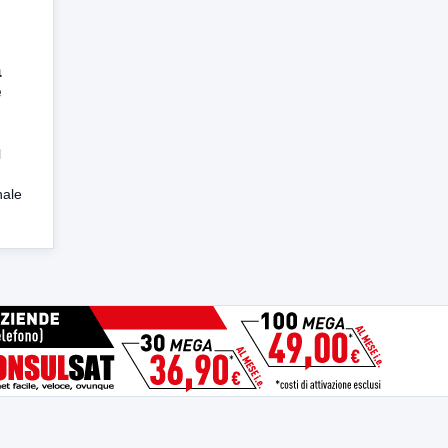
a
e
l
nale