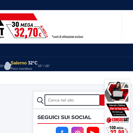
Salerno
32°C
 26°
33° / 26°
Poco nuvoloso
CERCA
Cerca
SEGUICI SUI SOCIAL
f
◎
▶