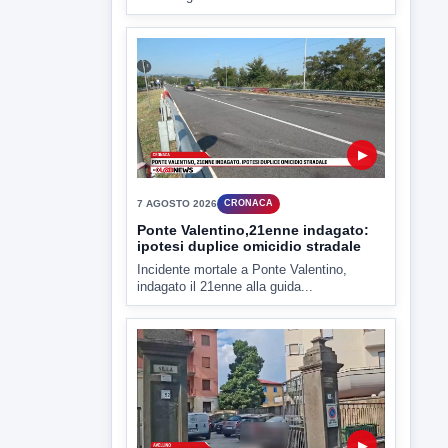
Miasmi e Calore, l'ASL parla
attraverso il Comune
Nessuna nuova moria di pesci e nessuna
criticità igienico-sanitaria nel...
▶
7 AGOSTO 2026
CRONACA
Ponte Valentino,21enne indagato:
ipotesi duplice omicidio stradale
Incidente mortale a Ponte Valentino,
indagato il 21enne alla guida...