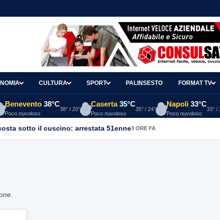
NOMIA
CULTURA
SPORT
PALINSESTO
FORMAT TV
Benevento
38°C
Caserta
35°C
Napoli
33°C
38° / 20°
35° / 24°
33° /
Poco nuvoloso
Poco nuvoloso
Poco nuvoloso
osta sotto il cuscino: arrestata 51enne
3 ORE FA
ione.