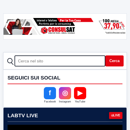
CERCA
Cerca
SEGUICI SUI SOCIAL
f
◎
▶
Facebook
Instagram
YouTube
LABTV LIVE
LIVE