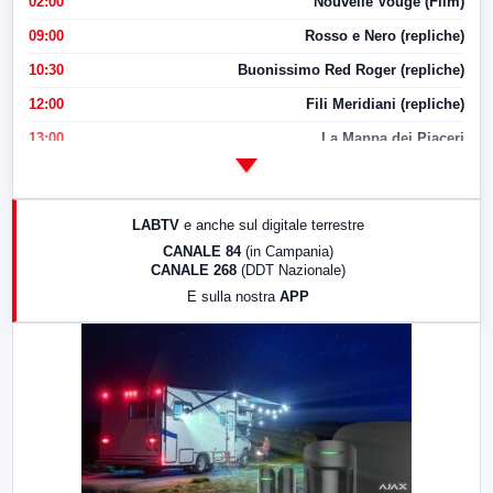
02:00
Nouvelle Vouge (Film)
09:00
Rosso e Nero (repliche)
10:30
Buonissimo Red Roger (repliche)
12:00
Fili Meridiani (repliche)
13:00
La Mappa dei Piaceri
14:00
LabNews
17:00
LabNews (replica)
LABTV
e anche sul digitale terrestre
18:30
Di Faccia e di Profilo (repliche)
CANALE 84
(in Campania)
CANALE 268
(DDT Nazionale)
19:30
LabNews (Diretta)
E sulla nostra
APP
21:00
Free Sport
23:00
LabNews (replica)