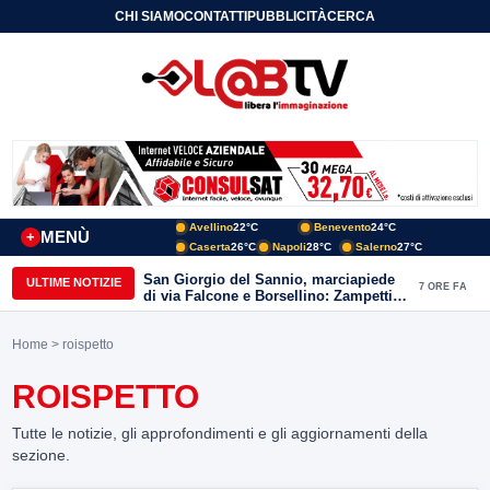
CHI SIAMO
CONTATTI
PUBBLICITÀ
CERCA
Avellino
22°C
Benevento
24°C
MENÙ
+
Caserta
26°C
Napoli
28°C
Salerno
27°C
San Giorgio del Sannio, marciapiede
ULTIME NOTIZIE
7 ORE FA
di via Falcone e Borsellino: Zampetti e
Lombardi replicano alle polemiche
Home
> roispetto
ROISPETTO
Tutte le notizie, gli approfondimenti e gli aggiornamenti della
sezione.