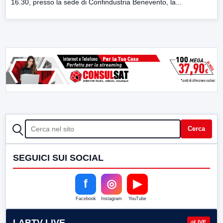
16.30, presso la sede di Confindustria Benevento, la...
CERCA
Cerca
SEGUICI SUI SOCIAL
f
◎
▶
Facebook
Instagram
YouTube
LABTV LIVE
LIVE