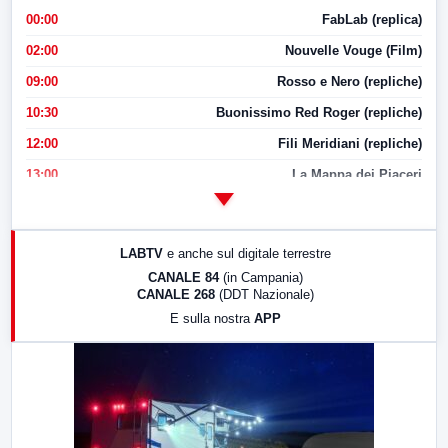
00:00
FabLab (replica)
02:00
Nouvelle Vouge (Film)
09:00
Rosso e Nero (repliche)
10:30
Buonissimo Red Roger (repliche)
12:00
Fili Meridiani (repliche)
13:00
La Mappa dei Piaceri
14:00
LabNews
17:00
LabNews (replica)
LABTV
e anche sul digitale terrestre
18:30
Di Faccia e di Profilo (repliche)
CANALE 84
(in Campania)
CANALE 268
(DDT Nazionale)
19:30
LabNews (Diretta)
E sulla nostra
APP
21:00
Free Sport
23:00
LabNews (replica)