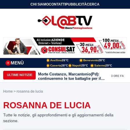
CHI SIAMO
CONTATTI
PUBBLICITÀ
CERCA
Avellino
26°C
Benevento
28°C
MENÙ
+
Caserta
28°C
Napoli
29°C
Salerno
29°C
Morte Costanzo, Marcantonio(Pd):
ULTIME NOTIZIE
3 ORE FA
continueremo le tue battaglie per il
Sannio
Home
> rosanna de lucia
ROSANNA DE LUCIA
Tutte le notizie, gli approfondimenti e gli aggiornamenti della
sezione.