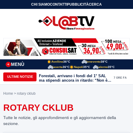
CHI SIAMO
CONTATTI
PUBBLICITÀ
CERCA
Avellino
36°C
Benevento
38°C
MENÙ
+
Caserta
36°C
Napoli
35°C
Salerno
35°C
Forestali, arrivano i fondi del 1° SAL
ULTIME NOTIZIE
7 ORE FA
ma stipendi ancora in ritardo: “Non è
più sostenibile”
Home
> rotary cklub
ROTARY CKLUB
Tutte le notizie, gli approfondimenti e gli aggiornamenti della
sezione.