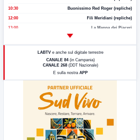
10:30
Buonissimo Red Roger (repliche)
12:00
Fili Meridiani (repliche)
13:00
La Mappa dei Piaceri
14:00
LabNews
17:00
LabNews (replica)
LABTV
e anche sul digitale terrestre
18:30
Di Faccia e di Profilo (repliche)
CANALE 84
(in Campania)
CANALE 268
(DDT Nazionale)
19:30
LabNews (Diretta)
E sulla nostra
APP
21:00
Free Sport
23:00
LabNews (replica)