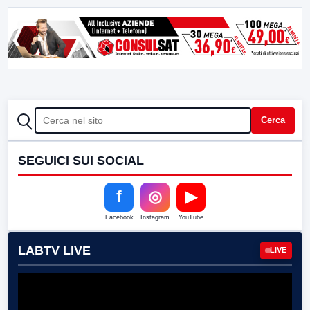
CERCA
Cerca
SEGUICI SUI SOCIAL
f
◎
▶
Facebook
Instagram
YouTube
LABTV LIVE
LIVE