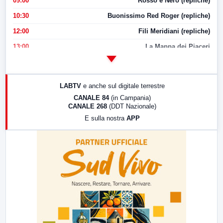
09:00
Rosso e Nero (repliche)
10:30
Buonissimo Red Roger (repliche)
12:00
Fili Meridiani (repliche)
13:00
La Mappa dei Piaceri
14:00
LabNews
17:00
LabNews (replica)
LABTV
e anche sul digitale terrestre
18:30
Di Faccia e di Profilo (repliche)
CANALE 84
(in Campania)
CANALE 268
(DDT Nazionale)
19:30
LabNews (Diretta)
E sulla nostra
APP
21:00
Free Sport
23:00
LabNews (replica)