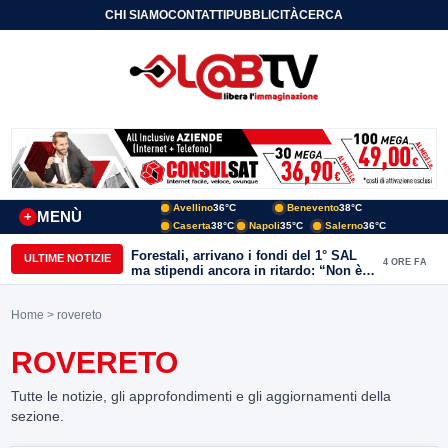
CHI SIAMO
CONTATTI
PUBBLICITÀ
CERCA
Avellino
36°C
Benevento
38°C
MENÙ
+
Caserta
38°C
Napoli
35°C
Salerno
36°C
Forestali, arrivano i fondi del 1° SAL
ULTIME NOTIZIE
4 ORE FA
ma stipendi ancora in ritardo: “Non è
più sostenibile”
Home
> rovereto
ROVERETO
Tutte le notizie, gli approfondimenti e gli aggiornamenti della
sezione.