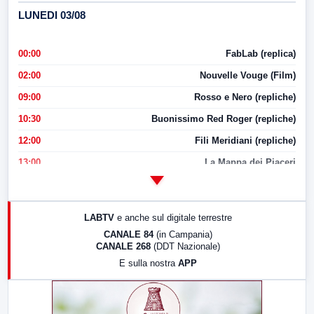
LUNEDI 03/08
00:00
FabLab (replica)
02:00
Nouvelle Vouge (Film)
09:00
Rosso e Nero (repliche)
10:30
Buonissimo Red Roger (repliche)
12:00
Fili Meridiani (repliche)
13:00
La Mappa dei Piaceri
14:00
LabNews
17:00
LabNews (replica)
LABTV
e anche sul digitale terrestre
18:30
Di Faccia e di Profilo (repliche)
CANALE 84
(in Campania)
CANALE 268
(DDT Nazionale)
19:30
LabNews (Diretta)
E sulla nostra
APP
21:00
Free Sport
23:00
LabNews (replica)