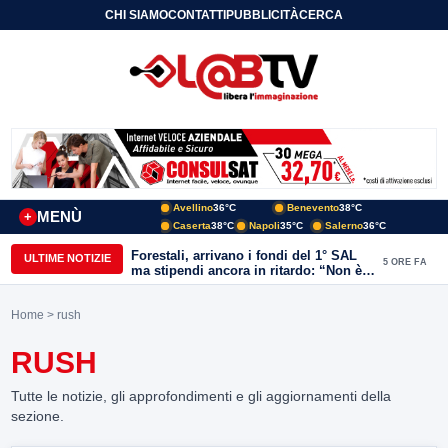
CHI SIAMO
CONTATTI
PUBBLICITÀ
CERCA
Avellino
36°C
Benevento
38°C
MENÙ
+
Caserta
38°C
Napoli
35°C
Salerno
36°C
Forestali, arrivano i fondi del 1° SAL
ULTIME NOTIZIE
5 ORE FA
ma stipendi ancora in ritardo: “Non è
più sostenibile”
Home
> rush
RUSH
Tutte le notizie, gli approfondimenti e gli aggiornamenti della
sezione.