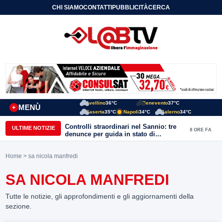
CHI SIAMO
CONTATTI
PUBBLICITÀ
CERCA
Avellino
36°C
Benevento
37°C
MENÙ
+
Caserta
35°C
Napoli
34°C
Salerno
34°C
Controlli straordinari nel Sannio: tre
ULTIME NOTIZIE
8 ORE FA
denunce per guida in stato di
ebbrezza, un arresto e 1.500 kg di
conserve sequestrate
Home
> sa nicola manfredi
SA NICOLA MANFREDI
Tutte le notizie, gli approfondimenti e gli aggiornamenti della
sezione.