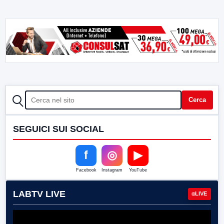
CERCA
Cerca
SEGUICI SUI SOCIAL
f
◎
▶
Facebook
Instagram
YouTube
LABTV LIVE
LIVE