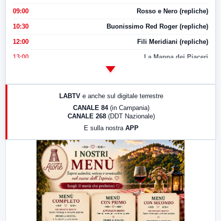
09:00
Rosso e Nero (repliche)
10:30
Buonissimo Red Roger (repliche)
12:00
Fili Meridiani (repliche)
13:00
La Mappa dei Piaceri
14:00
LabNews
17:00
LabNews (replica)
LABTV
e anche sul digitale terrestre
18:30
Di Faccia e di Profilo (repliche)
CANALE 84
(in Campania)
CANALE 268
(DDT Nazionale)
19:30
LabNews (Diretta)
E sulla nostra
APP
21:00
Free Sport
23:00
LabNews (replica)