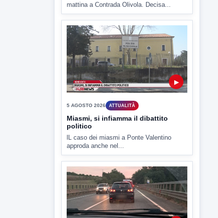
▶
5 AGOSTO 2026
ATTUALITÀ
Miasmi, si infiamma il dibattito
politico
lL caso dei miasmi a Ponte Valentino
approda anche nel...
▶
5 AGOSTO 2026
ATTUALITÀ