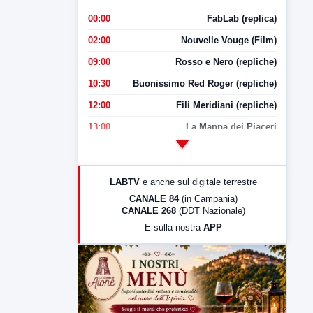
00:00
FabLab (replica)
02:00
Nouvelle Vouge (Film)
09:00
Rosso e Nero (repliche)
10:30
Buonissimo Red Roger (repliche)
12:00
Fili Meridiani (repliche)
13:00
La Mappa dei Piaceri
14:00
LabNews
17:00
LabNews (replica)
LABTV
e anche sul digitale terrestre
18:30
Di Faccia e di Profilo (repliche)
CANALE 84
(in Campania)
CANALE 268
(DDT Nazionale)
19:30
LabNews (Diretta)
E sulla nostra
APP
21:00
Free Sport
23:00
LabNews (replica)