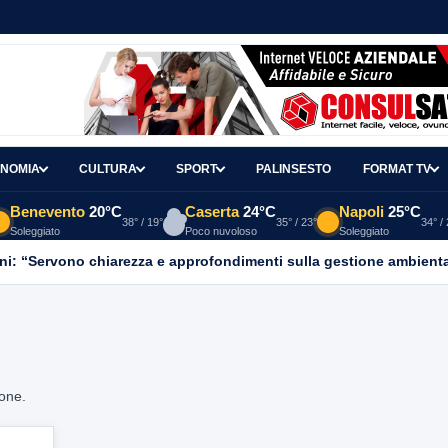
NOMIA
CULTURA
SPORT
PALINSESTO
FORMAT TV
Benevento
20°C
Caserta
24°C
Napoli
25°C
38° / 19°
35° / 23°
34° /
Soleggiato
Poco nuvoloso
Soleggiato
ni: “Servono chiarezza e approfondimenti sulla gestione ambient
ione.