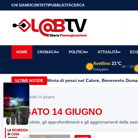
CHI SIAMO
CONTATTI
PUBBLICITÀ
CERCA
HOME
CRONACA
POLITICA
ATTUALITÀ
ECO
Avellino
21°C
36° / 20°
Soleggiato
Moria di pesci nel Calore, Benevento Doma
ULTIME NOTIZIE
Home
> sabato 14 giugno
SABATO 14 GIUGNO
Tutte le notizie, gli approfondimenti e gli aggiornamenti della sez