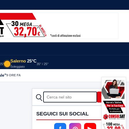
Salerno
25°C
 25°
35° / 25°
Soleggiato
ale”
9 ORE FA
CERCA
Cerca
SEGUICI SUI SOCIAL
f
◎
▶