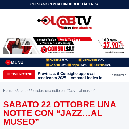
CHI SIAMO
CONTATTI
PUBBLICITÀ
CERCA
Avellino
35°C
Benevento
36°C
MENÙ
+
Caserta
35°C
Napoli
34°C
Salerno
35°C
Provincia, il Consiglio approva il
ULTIME NOTIZIE
18 MINUTI FA
rendiconto 2025: Lombardi indica le
priorità del nuovo mandato
Home
> Sabato 22 ottobre una notte con “Jazz…al museo”
SABATO 22 OTTOBRE UNA
NOTTE CON “JAZZ…AL
MUSEO”