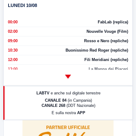
LUNEDI 10/08
00:00
FabLab (replica)
02:00
Nouvelle Vouge (Film)
09:00
Rosso e Nero (repliche)
10:30
Buonissimo Red Roger (repliche)
12:00
Fili Meridiani (repliche)
13:00
La Mappa dei Piaceri
14:00
LabNews
17:00
LabNews (replica)
LABTV
e anche sul digitale terrestre
18:30
Di Faccia e di Profilo (repliche)
CANALE 84
(in Campania)
CANALE 268
(DDT Nazionale)
19:30
LabNews (Diretta)
E sulla nostra
APP
21:00
Free Sport
23:00
LabNews (replica)