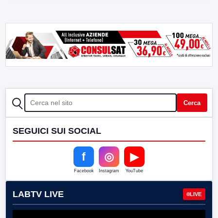
CERCA
Cerca
SEGUICI SUI SOCIAL
f
◎
▶
Facebook
Instagram
YouTube
LABTV LIVE
LIVE