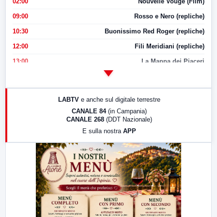
02:00
Nouvelle Vouge (Film)
09:00
Rosso e Nero (repliche)
10:30
Buonissimo Red Roger (repliche)
12:00
Fili Meridiani (repliche)
13:00
La Mappa dei Piaceri
14:00
LabNews
17:00
LabNews (replica)
LABTV
e anche sul digitale terrestre
18:30
Di Faccia e di Profilo (repliche)
CANALE 84
(in Campania)
CANALE 268
(DDT Nazionale)
19:30
LabNews (Diretta)
E sulla nostra
APP
21:00
Free Sport
23:00
LabNews (replica)