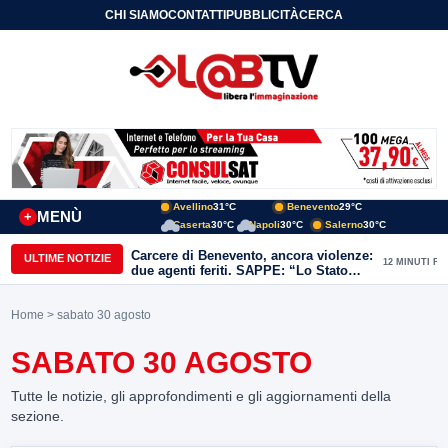
CHI SIAMO
CONTATTI
PUBBLICITÀ
CERCA
Avellino
31°C
Benevento
29°C
MENÙ
+
Caserta
30°C
Napoli
30°C
Salerno
30°C
Carcere di Benevento, ancora violenze:
ULTIME NOTIZIE
12 MINUTI FA
due agenti feriti. SAPPE: “Lo Stato
non può arretrare”
Home
> sabato 30 agosto
SABATO 30 AGOSTO
Tutte le notizie, gli approfondimenti e gli aggiornamenti della
sezione.