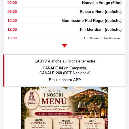
02:00
Nouvelle Vouge (Film)
09:00
Rosso e Nero (repliche)
10:30
Buonissimo Red Roger (repliche)
12:00
Fili Meridiani (repliche)
13:00
La Mappa dei Piaceri
14:00
LabNews
17:00
LabNews (replica)
LABTV
e anche sul digitale terrestre
18:30
Di Faccia e di Profilo (repliche)
CANALE 84
(in Campania)
CANALE 268
(DDT Nazionale)
19:30
LabNews (Diretta)
E sulla nostra
APP
21:00
Free Sport
23:00
LabNews (replica)