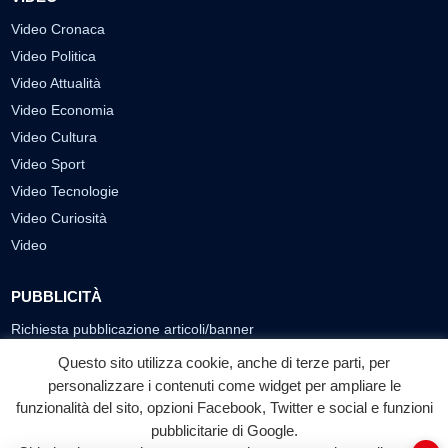
Video Cronaca
Video Politica
Video Attualità
Video Economia
Video Cultura
Video Sport
Video Tecnologie
Video Curiosità
Video
PUBBLICITÀ
Richiesta pubblicazione articoli/banner
Questo sito utilizza cookie, anche di terze parti, per
SEGUICI SUI SOCIAL
personalizzare i contenuti come widget per ampliare le
funzionalità del sito, opzioni Facebook, Twitter e social e funzioni
f
◎
▶
pubblicitarie di Google.
Facebook
Instagram
YouTube