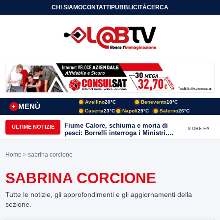
CHI SIAMO
CONTATTI
PUBBLICITÀ
CERCA
Avellino
20°C
Benevento
18°C
MENÙ
+
Caserta
23°C
Napoli
25°C
Salerno
26°C
Fiume Calore, schiuma e moria di
ULTIME NOTIZIE
8 ORE FA
pesci: Borrelli interroga i Ministri.
“Benevento paga l’assenza del
depuratore
Home
> sabrina corcione
SABRINA CORCIONE
Tutte le notizie, gli approfondimenti e gli aggiornamenti della
sezione.