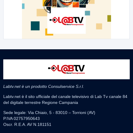
Labtv.net è un prodotto Consulservice S.r.l.
Labtv.net è il sito ufficiale del canale televisivo di Lab Tv canale 84
del digitale terrestre Regione Campania
Sede legale: Via Chiaio, 5 - 83010 – Torrioni (AV)
P.IVA 02757950643
Oscr. R.E.A. AV N.181151