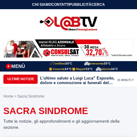
CHI SIAMO
CONTATTI
PUBBLICITÀ
CERCA
Avellino
34°C
Benevento
35°C
MENÙ
+
Caserta
34°C
Napoli
33°C
Salerno
34°C
L’ultimo saluto a Luigi Luca” Esposito,
ULTIME NOTIZIE
15 MINUTI FA
dolore e commozione ai funerali del
giornalista ucciso
Home
> Sacra Sindrome
SACRA SINDROME
Tutte le notizie, gli approfondimenti e gli aggiornamenti della
sezione.