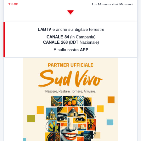
13:00
La Mappa dei Piaceri
14:00
LabNews
17:00
LabNews (replica)
LABTV
e anche sul digitale terrestre
18:30
Di Faccia e di Profilo (repliche)
CANALE 84
(in Campania)
CANALE 268
(DDT Nazionale)
19:30
LabNews (Diretta)
E sulla nostra
APP
21:00
Free Sport
23:00
LabNews (replica)