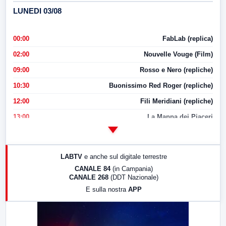
LUNEDI 03/08
00:00
FabLab (replica)
02:00
Nouvelle Vouge (Film)
09:00
Rosso e Nero (repliche)
10:30
Buonissimo Red Roger (repliche)
12:00
Fili Meridiani (repliche)
13:00
La Mappa dei Piaceri
14:00
LabNews
17:00
LabNews (replica)
LABTV
e anche sul digitale terrestre
18:30
Di Faccia e di Profilo (repliche)
CANALE 84
(in Campania)
CANALE 268
(DDT Nazionale)
19:30
LabNews (Diretta)
E sulla nostra
APP
21:00
Free Sport
23:00
LabNews (replica)