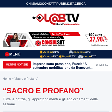
CHI SIAMO
CONTATTI
PUBBLICITÀ
CERCA
Avellino
21°C
Benevento
22°C
MENÙ
+
Caserta
25°C
Napoli
27°C
Salerno
27°C
Imprese sotto pressione, Fucci: “A
ULTIME NOTIZIE
10 ORE FA
settembre mobilitazione da Benevento
e Avellino”
Home
> “Sacro e Profano”
“SACRO E PROFANO”
Tutte le notizie, gli approfondimenti e gli aggiornamenti della
sezione.