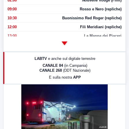
02:00
Nouvelle Vouge (Film)
09:00
Rosso e Nero (repliche)
10:30
Buonissimo Red Roger (repliche)
12:00
Fili Meridiani (repliche)
13:00
La Mappa dei Piaceri
14:00
LabNews
17:00
LabNews (replica)
LABTV
e anche sul digitale terrestre
18:30
Di Faccia e di Profilo (repliche)
CANALE 84
(in Campania)
CANALE 268
(DDT Nazionale)
19:30
LabNews (Diretta)
E sulla nostra
APP
21:00
Free Sport
23:00
LabNews (replica)