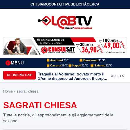
CHI SIAMO
CONTATTI
PUBBLICITÀ
CERCA
Avellino
29°C
Benevento
31°C
MENÙ
+
Caserta
30°C
Napoli
31°C
Salerno
32°C
Tragedia al Volturno: trovato morto il
ULTIME NOTIZIE
3 ORE FA
17enne disperso ad Amorosi. Il corpo
recuperato dai sommozzatori
Home
> sagrati chiesa
SAGRATI CHIESA
Tutte le notizie, gli approfondimenti e gli aggiornamenti della
sezione.