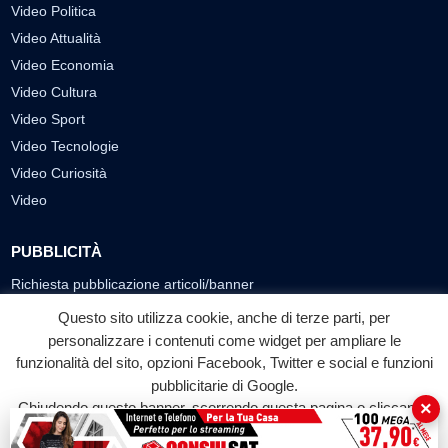
Video Politica
Video Attualità
Video Economia
Video Cultura
Video Sport
Video Tecnologie
Video Curiosità
Video
PUBBLICITÀ
Richiesta pubblicazione articoli/banner
Questo sito utilizza cookie, anche di terze parti, per
SEGUICI SUI SOCIAL
personalizzare i contenuti come widget per ampliare le
f
◎
▶
funzionalità del sito, opzioni Facebook, Twitter e social e funzioni
pubblicitarie di Google.
Facebook
Instagram
YouTube
×
Chiudendo questo banner, scorrendo questa pagina o cliccando
su qualunque suo elemento acconsenti all'uso dei cookie.