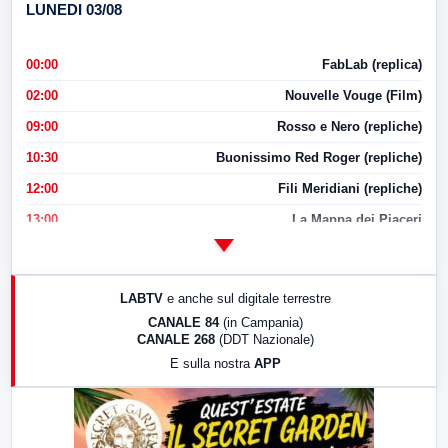
LUNEDI 03/08
00:00
FabLab (replica)
02:00
Nouvelle Vouge (Film)
09:00
Rosso e Nero (repliche)
10:30
Buonissimo Red Roger (repliche)
12:00
Fili Meridiani (repliche)
13:00
La Mappa dei Piaceri
14:00
LabNews
17:00
LabNews (replica)
LABTV
e anche sul digitale terrestre
18:30
Di Faccia e di Profilo (repliche)
CANALE 84
(in Campania)
CANALE 268
(DDT Nazionale)
19:30
LabNews (Diretta)
E sulla nostra
APP
21:00
Free Sport
23:00
LabNews (replica)