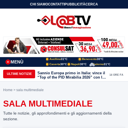
CHI SIAMO
CONTATTI
PUBBLICITÀ
CERCA
Avellino
31°C
Benevento
30°C
MENÙ
+
Caserta
30°C
Napoli
30°C
Salerno
31°C
Sannio Europa primo in Italia: vince il
ULTIME NOTIZIE
14 ORE FA
“Top of the PID Mirabilia 2026” con la
realtà virtuale nei musei del Sannio
Home
> sala multimediale
SALA MULTIMEDIALE
Tutte le notizie, gli approfondimenti e gli aggiornamenti della
sezione.