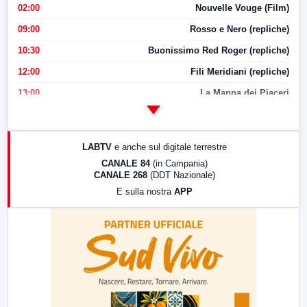
02:00
Nouvelle Vouge (Film)
09:00
Rosso e Nero (repliche)
10:30
Buonissimo Red Roger (repliche)
12:00
Fili Meridiani (repliche)
13:00
La Mappa dei Piaceri
14:00
LabNews
17:00
LabNews (replica)
LABTV
e anche sul digitale terrestre
18:30
Di Faccia e di Profilo (repliche)
CANALE 84
(in Campania)
CANALE 268
(DDT Nazionale)
19:30
LabNews (Diretta)
E sulla nostra
APP
21:00
Free Sport
23:00
LabNews (replica)