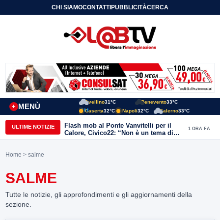
CHI SIAMO
CONTATTI
PUBBLICITÀ
CERCA
Avellino
31°C
Benevento
33°C
MENÙ
+
Caserta
32°C
Napoli
32°C
Salerno
33°C
Flash mob al Ponte Vanvitelli per il
ULTIME NOTIZIE
1 ORA FA
Calore, Civico22: “Non è un tema di
quartiere, riguarda tutta Benevento”
Home
> salme
SALME
Tutte le notizie, gli approfondimenti e gli aggiornamenti della
sezione.