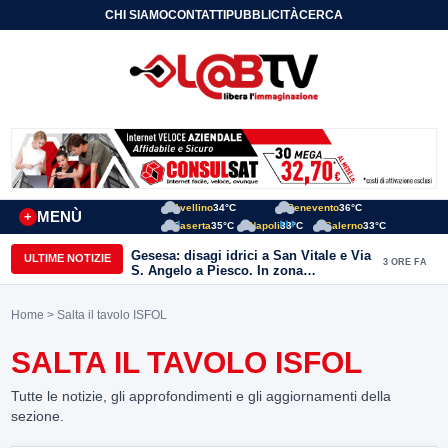
CHI SIAMO
CONTATTI
PUBBLICITÀ
CERCA
Avellino
34°C
Benevento
36°C
MENÙ
+
Caserta
35°C
Napoli
33°C
Salerno
33°C
Gesesa: disagi idrici a San Vitale e Via
ULTIME NOTIZIE
3 ORE FA
S. Angelo a Piesco. In zona
posizionata l’autobotte
Home
> Salta il tavolo ISFOL
SALTA IL TAVOLO ISFOL
Tutte le notizie, gli approfondimenti e gli aggiornamenti della
sezione.