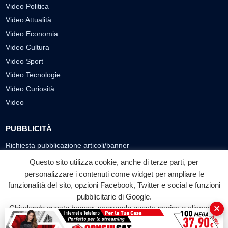
Video Politica
Video Attualità
Video Economia
Video Cultura
Video Sport
Video Tecnologie
Video Curiosità
Video
PUBBLICITÀ
Richiesta pubblicazione articoli/banner
Questo sito utilizza cookie, anche di terze parti, per
SEGUICI SUI SOCIAL
personalizzare i contenuti come widget per ampliare le
funzionalità del sito, opzioni Facebook, Twitter e social e funzioni
f
◎
▶
pubblicitarie di Google.
Facebook
Instagram
YouTube
×
Chiudendo questo banner, scorrendo questa pagina o cliccando
su qualunque suo elemento acconsenti all'uso dei cookie.