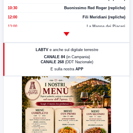
10:30
Buonissimo Red Roger (repliche)
12:00
Fili Meridiani (repliche)
13:00
La Mappa dei Piaceri
14:00
LabNews
17:00
LabNews (replica)
LABTV
e anche sul digitale terrestre
18:30
Di Faccia e di Profilo (repliche)
CANALE 84
(in Campania)
CANALE 268
(DDT Nazionale)
19:30
LabNews (Diretta)
E sulla nostra
APP
21:00
Free Sport
23:00
LabNews (replica)