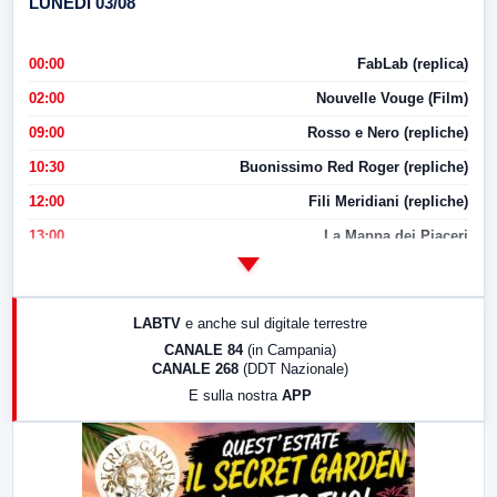
LUNEDI 03/08
00:00
FabLab (replica)
02:00
Nouvelle Vouge (Film)
09:00
Rosso e Nero (repliche)
10:30
Buonissimo Red Roger (repliche)
12:00
Fili Meridiani (repliche)
13:00
La Mappa dei Piaceri
14:00
LabNews
17:00
LabNews (replica)
LABTV
e anche sul digitale terrestre
18:30
Di Faccia e di Profilo (repliche)
CANALE 84
(in Campania)
CANALE 268
(DDT Nazionale)
19:30
LabNews (Diretta)
E sulla nostra
APP
21:00
Free Sport
23:00
LabNews (replica)