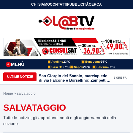
CHI SIAMO
CONTATTI
PUBBLICITÀ
CERCA
Avellino
23°C
Benevento
25°C
MENÙ
+
Caserta
27°C
Napoli
28°C
Salerno
27°C
San Giorgio del Sannio, marciapiede
ULTIME NOTIZIE
6 ORE FA
di via Falcone e Borsellino: Zampetti e
Lombardi replicano alle polemiche
Home
> salvataggio
SALVATAGGIO
Tutte le notizie, gli approfondimenti e gli aggiornamenti della
sezione.