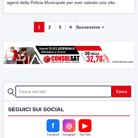
agenti della Polizia Municipale per aver salvato una vita...
1
2
3
4
Successivo »
CERCA
Cerca
SEGUICI SUI SOCIAL
f
◎
▶
Facebook
Instagram
YouTube