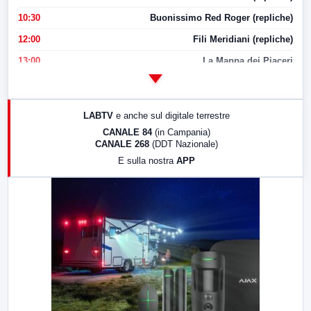
10:30
Buonissimo Red Roger (repliche)
12:00
Fili Meridiani (repliche)
13:00
La Mappa dei Piaceri
14:00
LabNews
17:00
LabNews (replica)
LABTV
e anche sul digitale terrestre
18:30
Di Faccia e di Profilo (repliche)
CANALE 84
(in Campania)
CANALE 268
(DDT Nazionale)
19:30
LabNews (Diretta)
E sulla nostra
APP
21:00
Free Sport
23:00
LabNews (replica)