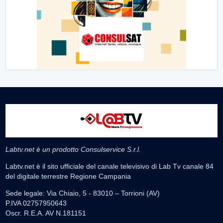
Labtv.net è un prodotto Consulservice S.r.l.
Labtv.net è il sito ufficiale del canale televisivo di Lab Tv canale 84
del digitale terrestre Regione Campania
Sede legale: Via Chiaio, 5 - 83010 – Torrioni (AV)
P.IVA 02757950643
Oscr. R.E.A. AV N.181151