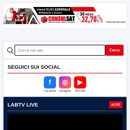
CERCA
Cerca
SEGUICI SUI SOCIAL
f
◎
▶
Facebook
Instagram
YouTube
LABTV LIVE
LIVE