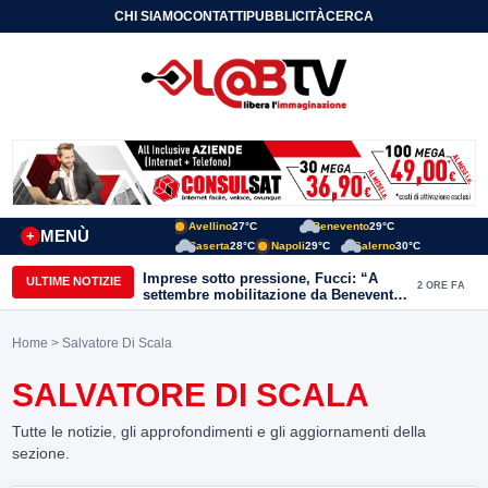
CHI SIAMO
CONTATTI
PUBBLICITÀ
CERCA
Avellino
27°C
Benevento
29°C
MENÙ
+
Caserta
28°C
Napoli
29°C
Salerno
30°C
Imprese sotto pressione, Fucci: “A
ULTIME NOTIZIE
2 ORE FA
settembre mobilitazione da Benevento
e Avellino”
Home
> Salvatore Di Scala
SALVATORE DI SCALA
Tutte le notizie, gli approfondimenti e gli aggiornamenti della
sezione.