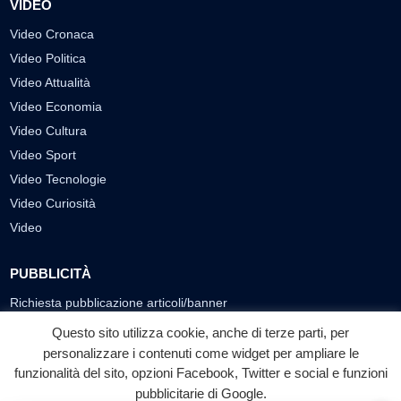
VIDEO
Video Cronaca
Video Politica
Video Attualità
Video Economia
Video Cultura
Video Sport
Video Tecnologie
Video Curiosità
Video
PUBBLICITÀ
Richiesta pubblicazione articoli/banner
Questo sito utilizza cookie, anche di terze parti, per
SEGUICI SUI SOCIAL
personalizzare i contenuti come widget per ampliare le
f
◎
▶
funzionalità del sito, opzioni Facebook, Twitter e social e funzioni
pubblicitarie di Google.