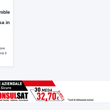
emble
sa in
 ore
rà il