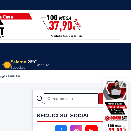
Salerno
26°C
 27°
34° / 26°
Soleggiato
he
12 ORE FA
CERCA
Cerca
SEGUICI SUI SOCIAL
f
◎
▶