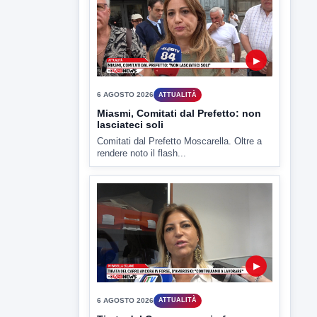
6 AGOSTO 2026
CRONACA
"Sistema Caprio", Procura S.Maria
CV chiede rinvio a giudizio per 54
La Procura della Repubblica di Santa
Capua Vetere chiude le...
▶
6 AGOSTO 2026
ATTUALITÀ
Miasmi, Comitati dal Prefetto: non
lasciateci soli
Comitati dal Prefetto Moscarella. Oltre a
rendere noto il flash...