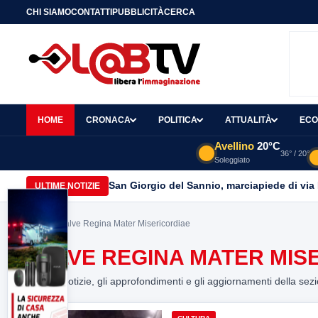
CHI SIAMO
CONTATTI
PUBBLICITÀ
CERCA
HOME
CRONACA
POLITICA
ATTUALITÀ
ECO
Avellino
20°C
36° / 20°
Soleggiato
San Giorgio del Sannio, marciapiede di via
ULTIME NOTIZIE
Home
> Salve Regina Mater Misericordiae
SALVE REGINA MATER MIS
Tutte le notizie, gli approfondimenti e gli aggiornamenti della sez