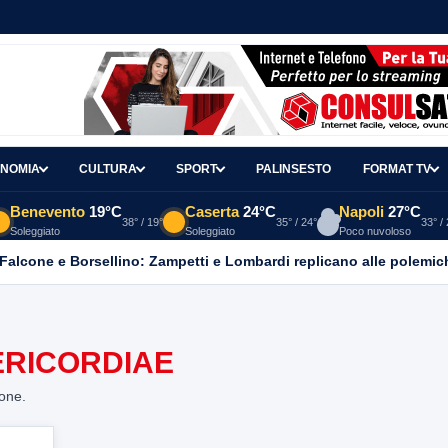
NOMIA
CULTURA
SPORT
PALINSESTO
FORMAT TV
Benevento
19°C
Caserta
24°C
Napoli
27°C
38° / 19°
35° / 24°
33° /
Soleggiato
Soleggiato
Poco nuvoloso
 Falcone e Borsellino: Zampetti e Lombardi replicano alle polemic
ERICORDIAE
ione.