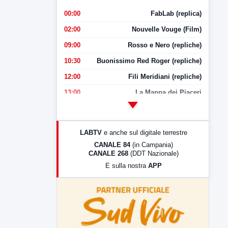
00:00
FabLab (replica)
02:00
Nouvelle Vouge (Film)
09:00
Rosso e Nero (repliche)
10:30
Buonissimo Red Roger (repliche)
12:00
Fili Meridiani (repliche)
13:00
La Mappa dei Piaceri
14:00
LabNews
17:00
LabNews (replica)
LABTV
e anche sul digitale terrestre
18:30
Di Faccia e di Profilo (repliche)
CANALE 84
(in Campania)
CANALE 268
(DDT Nazionale)
19:30
LabNews (Diretta)
E sulla nostra
APP
21:00
Free Sport
23:00
LabNews (replica)