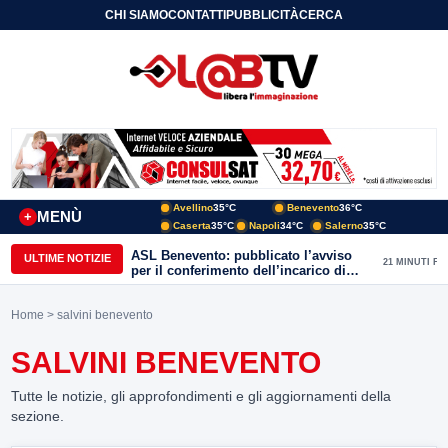
CHI SIAMO
CONTATTI
PUBBLICITÀ
CERCA
Avellino
35°C
Benevento
36°C
MENÙ
+
Caserta
35°C
Napoli
34°C
Salerno
35°C
ASL Benevento: pubblicato l’avviso
ULTIME NOTIZIE
21 MINUTI FA
per il conferimento dell’incarico di
Direttore della Unità Operativa
Complessa Cure Primarie
Home
> salvini benevento
SALVINI BENEVENTO
Tutte le notizie, gli approfondimenti e gli aggiornamenti della
sezione.