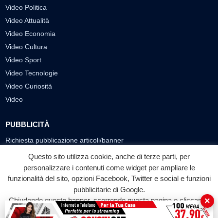
Video Politica
Video Attualità
Video Economia
Video Cultura
Video Sport
Video Tecnologie
Video Curiosità
Video
PUBBLICITÀ
Richiesta pubblicazione articoli/banner
Questo sito utilizza cookie, anche di terze parti, per
SEGUICI SUI SOCIAL
personalizzare i contenuti come widget per ampliare le
f
◎
▶
funzionalità del sito, opzioni Facebook, Twitter e social e funzioni
pubblicitarie di Google.
Facebook
Instagram
YouTube
×
Chiudendo questo banner, scorrendo questa pagina o cliccando
su qualunque suo elemento acconsenti all'uso dei cookie.