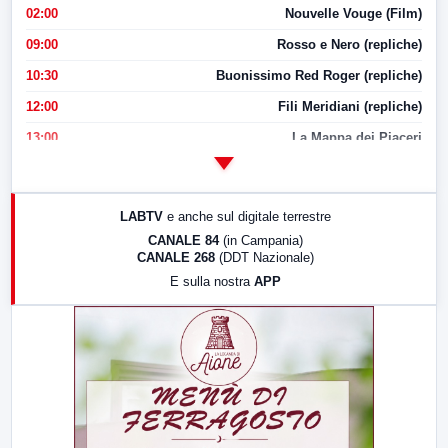
02:00
Nouvelle Vouge (Film)
09:00
Rosso e Nero (repliche)
10:30
Buonissimo Red Roger (repliche)
12:00
Fili Meridiani (repliche)
13:00
La Mappa dei Piaceri
14:00
LabNews
17:00
LabNews (replica)
LABTV
e anche sul digitale terrestre
18:30
Di Faccia e di Profilo (repliche)
CANALE 84
(in Campania)
CANALE 268
(DDT Nazionale)
19:30
LabNews (Diretta)
E sulla nostra
APP
21:00
Free Sport
23:00
LabNews (replica)