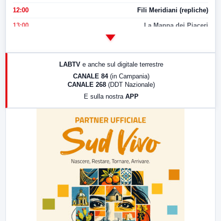
12:00
Fili Meridiani (repliche)
13:00
La Mappa dei Piaceri
14:00
LabNews
17:00
LabNews (replica)
LABTV
e anche sul digitale terrestre
18:30
Di Faccia e di Profilo (repliche)
CANALE 84
(in Campania)
CANALE 268
(DDT Nazionale)
19:30
LabNews (Diretta)
E sulla nostra
APP
21:00
Free Sport
23:00
LabNews (replica)