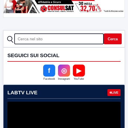
CERCA
Cerca
SEGUICI SUI SOCIAL
f
◎
▶
Facebook
Instagram
YouTube
LABTV LIVE
LIVE