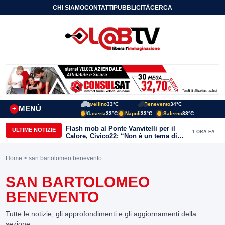
CHI SIAMO
CONTATTI
PUBBLICITÀ
CERCA
Avellino
33°C
Benevento
34°C
MENÙ
+
Caserta
33°C
Napoli
33°C
Salerno
33°C
Flash mob al Ponte Vanvitelli per il
ULTIME NOTIZIE
1 ORA FA
Calore, Civico22: “Non è un tema di
quartiere, riguarda tutta Benevento”
Home
> san bartolomeo benevento
SAN BARTOLOMEO
BENEVENTO
Tutte le notizie, gli approfondimenti e gli aggiornamenti della
sezione.