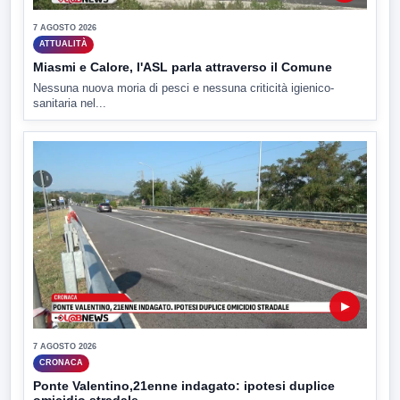
7 AGOSTO 2026
ATTUALITÀ
Miasmi e Calore, l'ASL parla attraverso il Comune
Nessuna nuova moria di pesci e nessuna criticità igienico-
sanitaria nel...
▶
7 AGOSTO 2026
CRONACA
Ponte Valentino,21enne indagato: ipotesi duplice
omicidio stradale