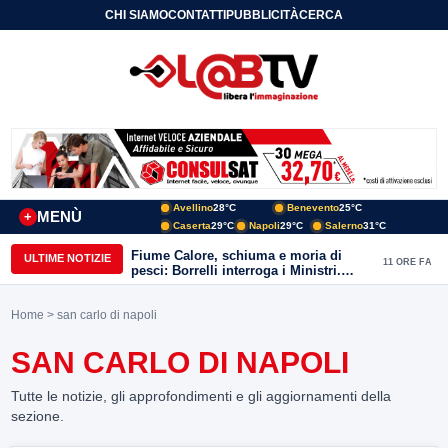
CHI SIAMO
CONTATTI
PUBBLICITÀ
CERCA
Avellino
28°C
Benevento
25°C
MENÙ
+
Caserta
29°C
Napoli
29°C
Salerno
31°C
Fiume Calore, schiuma e moria di
ULTIME NOTIZIE
11 ORE FA
pesci: Borrelli interroga i Ministri.
“Benevento paga l’assenza del
depuratore
Home
> san carlo di napoli
SAN CARLO DI NAPOLI
Tutte le notizie, gli approfondimenti e gli aggiornamenti della
sezione.