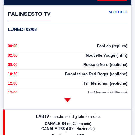
VEDI TUTTI
PALINSESTO TV
LUNEDI 03/08
00:00
FabLab (replica)
02:00
Nouvelle Vouge (Film)
09:00
Rosso e Nero (repliche)
10:30
Buonissimo Red Roger (repliche)
12:00
Fili Meridiani (repliche)
13:00
La Mappa dei Piaceri
14:00
LabNews
17:00
LabNews (replica)
LABTV
e anche sul digitale terrestre
18:30
Di Faccia e di Profilo (repliche)
CANALE 84
(in Campania)
CANALE 268
(DDT Nazionale)
19:30
LabNews (Diretta)