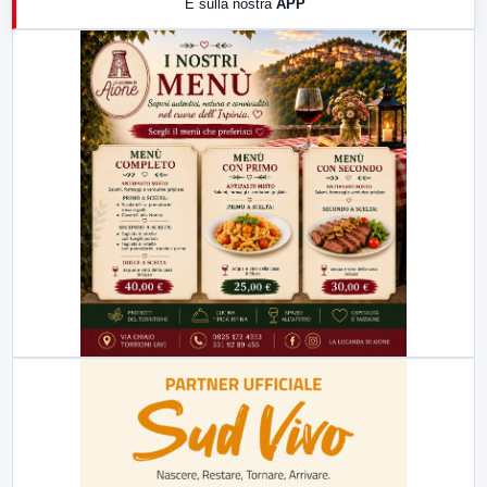
E sulla nostra
APP
21:00
Free Sport
23:00
LabNews (replica)