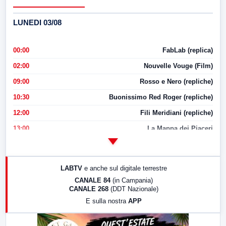
LUNEDI 03/08
00:00
FabLab (replica)
02:00
Nouvelle Vouge (Film)
09:00
Rosso e Nero (repliche)
10:30
Buonissimo Red Roger (repliche)
12:00
Fili Meridiani (repliche)
13:00
La Mappa dei Piaceri
14:00
LabNews
17:00
LabNews (replica)
LABTV
e anche sul digitale terrestre
18:30
Di Faccia e di Profilo (repliche)
CANALE 84
(in Campania)
CANALE 268
(DDT Nazionale)
19:30
LabNews (Diretta)
E sulla nostra
APP
21:00
Free Sport
23:00
LabNews (replica)