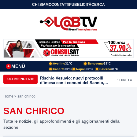
CHI SIAMO
CONTATTI
PUBBLICITÀ
CERCA
Avellino
31°C
Benevento
29°C
MENÙ
+
Caserta
30°C
Napoli
30°C
Salerno
31°C
Rischio Vesuvio: nuovi protocolli
ULTIME NOTIZIE
13 ORE FA
d’intesa con i comuni del Sannio,
firmato il protocollo con Arpaise
Home
> san chirico
SAN CHIRICO
Tutte le notizie, gli approfondimenti e gli aggiornamenti della
sezione.