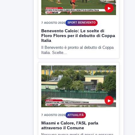
7 AGOSTO 2026
SPORT BENEVENTO
Benevento Calcio: Le scelte di
Floro Flores per il debutto di Coppa
Italia
Il Benevento è pronto al debutto di Coppa
Italia. Scelte...
▶
7 AGOSTO 2026
ATTUALITÀ
Miasmi e Calore, l'ASL parla
attraverso il Comune
Nessuna nuova moria di pesci e nessuna
criticità igienico-sanitaria nel...