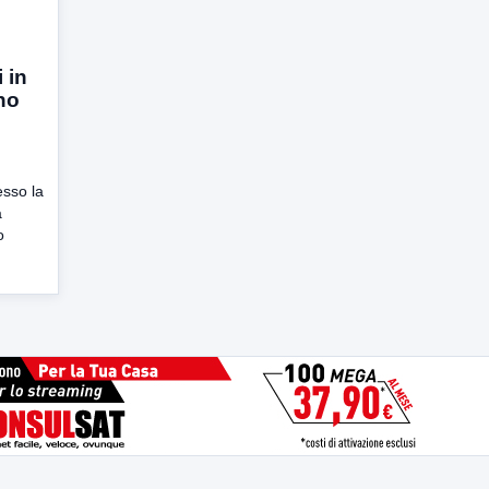
 in
no
esso la
a
o