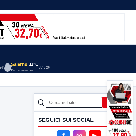
Salerno
33°C
 26°
35° / 26°
Poco nuvoloso
CERCA
Cerca
SEGUICI SUI SOCIAL
f
◎
▶