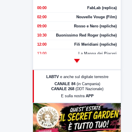
00:00
FabLab (replica)
02:00
Nouvelle Vouge (Film)
09:00
Rosso e Nero (repliche)
10:30
Buonissimo Red Roger (repliche)
12:00
Fili Meridiani (repliche)
13:00
La Mappa dei Piaceri
14:00
LabNews
17:00
LabNews (replica)
LABTV
e anche sul digitale terrestre
18:30
Di Faccia e di Profilo (repliche)
CANALE 84
(in Campania)
CANALE 268
(DDT Nazionale)
19:30
LabNews (Diretta)
E sulla nostra
APP
21:00
Free Sport
23:00
LabNews (replica)