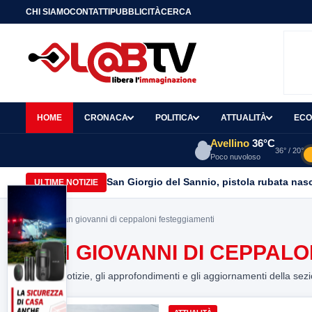
CHI SIAMO
CONTATTI
PUBBLICITÀ
CERCA
HOME
CRONACA
POLITICA
ATTUALITÀ
ECO
Avellino
36°C
36° / 20°
Poco nuvoloso
San Giorgio del Sannio, pistola rubata nasc
ULTIME NOTIZIE
Home
> San giovanni di ceppaloni festeggiamenti
SAN GIOVANNI DI CEPPALO
Tutte le notizie, gli approfondimenti e gli aggiornamenti della sez