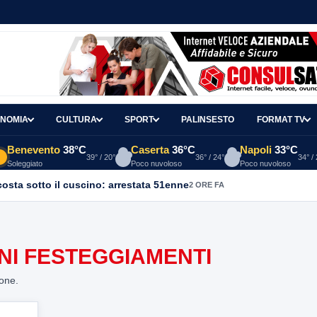
NOMIA
CULTURA
SPORT
PALINSESTO
FORMAT TV
Benevento
38°C
Caserta
36°C
Napoli
33°C
39° / 20°
36° / 24°
34° /
Soleggiato
Poco nuvoloso
Poco nuvoloso
osta sotto il cuscino: arrestata 51enne
2 ORE FA
NI FESTEGGIAMENTI
ione.