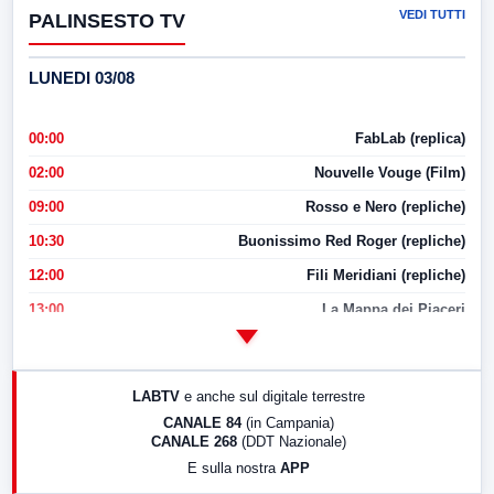
VEDI TUTTI
PALINSESTO TV
LUNEDI 03/08
00:00
FabLab (replica)
02:00
Nouvelle Vouge (Film)
09:00
Rosso e Nero (repliche)
10:30
Buonissimo Red Roger (repliche)
12:00
Fili Meridiani (repliche)
13:00
La Mappa dei Piaceri
14:00
LabNews
17:00
LabNews (replica)
LABTV
e anche sul digitale terrestre
18:30
Di Faccia e di Profilo (repliche)
CANALE 84
(in Campania)
CANALE 268
(DDT Nazionale)
19:30
LabNews (Diretta)
E sulla nostra
APP
21:00
Free Sport