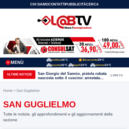
CHI SIAMO
CONTATTI
PUBBLICITÀ
CERCA
Avellino
36°C
Benevento
38°C
MENÙ
+
Caserta
36°C
Napoli
33°C
Salerno
33°C
San Giorgio del Sannio, pistola rubata
ULTIME NOTIZIE
2 ORE FA
nascosta sotto il cuscino: arrestata
51enne
Home
> San Guglielmo
SAN GUGLIELMO
Tutte le notizie, gli approfondimenti e gli aggiornamenti della
sezione.