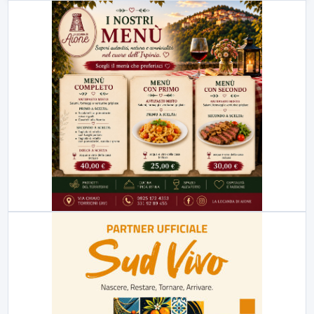
23:00
LabNews (replica)