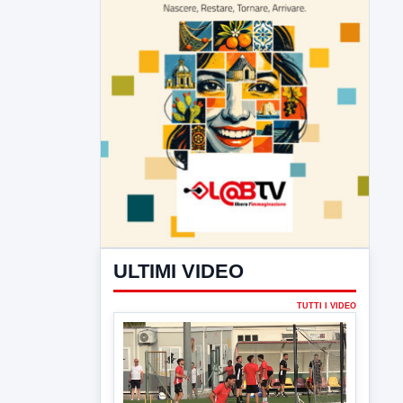
ULTIMI VIDEO
TUTTI I VIDEO
▶
7 AGOSTO 2026
SPORT BENEVENTO
Benevento Calcio: Le scelte di
Floro Flores per il debutto di Coppa
Italia
Il Benevento è pronto al debutto di Coppa
Italia. Scelte...