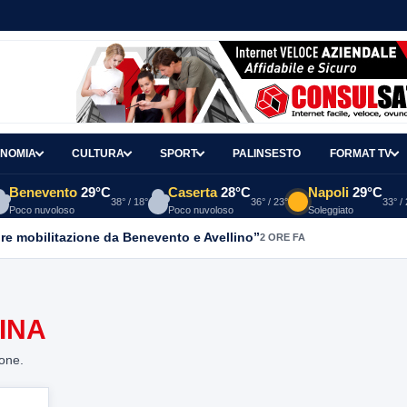
NOMIA
CULTURA
SPORT
PALINSESTO
FORMAT TV
Benevento
29°C
Caserta
28°C
Napoli
29°C
38° / 18°
36° / 23°
33° /
Poco nuvoloso
Poco nuvoloso
Soleggiato
re mobilitazione da Benevento e Avellino”
2 ORE FA
INA
ione.