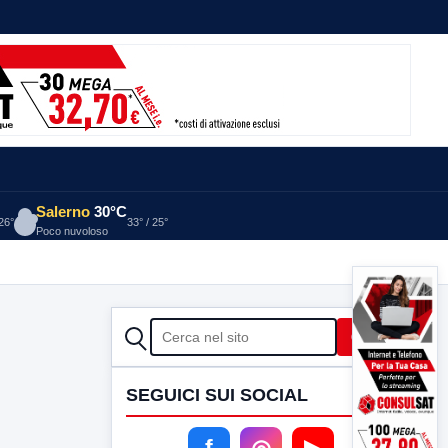
Salerno
30°C
 26°
33° / 25°
Poco nuvoloso
CERCA
Cerca
SEGUICI SUI SOCIAL
f
◎
▶