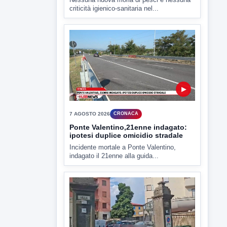
7 AGOSTO 2026
CRONACA
Ponte Valentino,21enne indagato:
ipotesi duplice omicidio stradale
Incidente mortale a Ponte Valentino,
indagato il 21enne alla guida...
▶
7 AGOSTO 2026
CRONACA
Malore o aggressione? Sarà
l'autopsia a chiarire il giallo di Villa
Adriana
Sarà affidato con ogni probabilità all'inizio
della prossima settimana l'incarico...