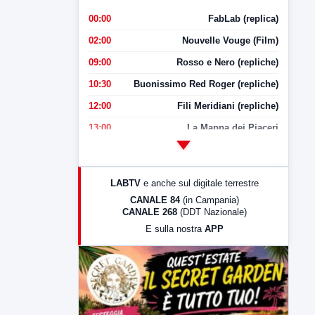
00:00
FabLab (replica)
02:00
Nouvelle Vouge (Film)
09:00
Rosso e Nero (repliche)
10:30
Buonissimo Red Roger (repliche)
12:00
Fili Meridiani (repliche)
13:00
La Mappa dei Piaceri
14:00
LabNews
17:00
LabNews (replica)
LABTV
e anche sul digitale terrestre
18:30
Di Faccia e di Profilo (repliche)
CANALE 84
(in Campania)
CANALE 268
(DDT Nazionale)
19:30
LabNews (Diretta)
E sulla nostra
APP
21:00
Free Sport
23:00
LabNews (replica)