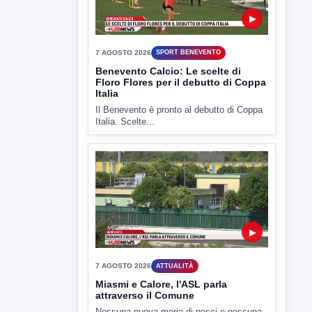
▶
7 AGOSTO 2026
ATTUALITÀ
Miasmi e Calore, l'ASL parla
attraverso il Comune
Nessuna nuova moria di pesci e nessuna
criticità igienico-sanitaria nel...
▶