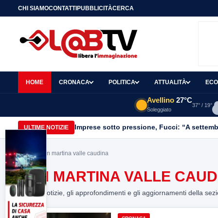
CHI SIAMO
CONTATTI
PUBBLICITÀ
CERCA
HOME
CRONACA
POLITICA
ATTUALITÀ
ECO
Avellino
27°C
37° / 19°
Soleggiato
Imprese sotto pressione, Fucci: “A settemb
ULTIME NOTIZIE
Home
> san martina valle caudina
SAN MARTINA VALLE CAUD
Tutte le notizie, gli approfondimenti e gli aggiornamenti della sez