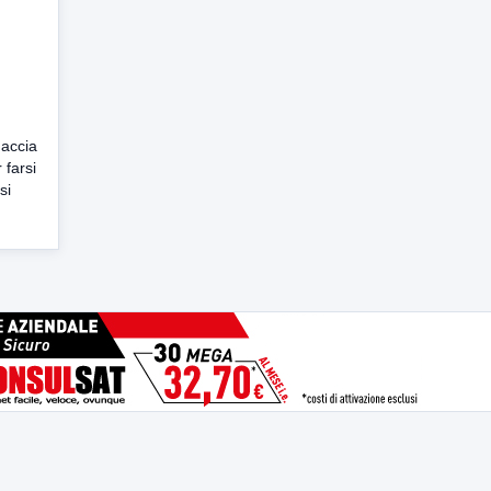
e
naccia
 farsi
si