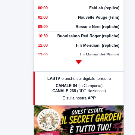
00:00
FabLab (replica)
02:00
Nouvelle Vouge (Film)
09:00
Rosso e Nero (repliche)
10:30
Buonissimo Red Roger (repliche)
12:00
Fili Meridiani (repliche)
13:00
La Mappa dei Piaceri
14:00
LabNews
17:00
LabNews (replica)
LABTV
e anche sul digitale terrestre
18:30
Di Faccia e di Profilo (repliche)
CANALE 84
(in Campania)
CANALE 268
(DDT Nazionale)
19:30
LabNews (Diretta)
E sulla nostra
APP
21:00
Free Sport
23:00
LabNews (replica)