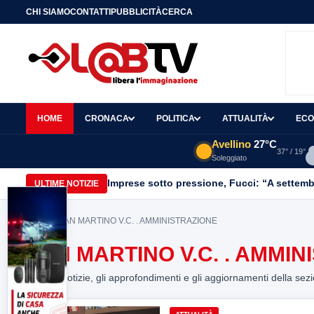
CHI SIAMO
CONTATTI
PUBBLICITÀ
CERCA
HOME
CRONACA
POLITICA
ATTUALITÀ
ECO
Avellino
27°C
37° / 19°
Soleggiato
Imprese sotto pressione, Fucci: “A settemb
ULTIME NOTIZIE
Home
> SAN MARTINO V.C. . AMMINISTRAZIONE
SAN MARTINO V.C. . AMMIN
Tutte le notizie, gli approfondimenti e gli aggiornamenti della sez