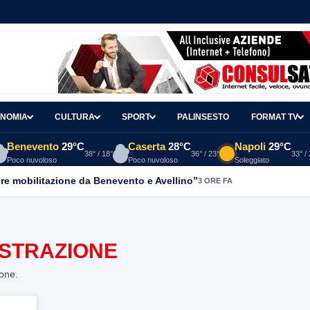
NOMIA
CULTURA
SPORT
PALINSESTO
FORMAT TV
Benevento
29°C
Caserta
28°C
Napoli
29°C
38° / 18°
36° / 23°
33° /
Poco nuvoloso
Poco nuvoloso
Soleggiato
re mobilitazione da Benevento e Avellino”
3 ORE FA
ISTRAZIONE
ione.