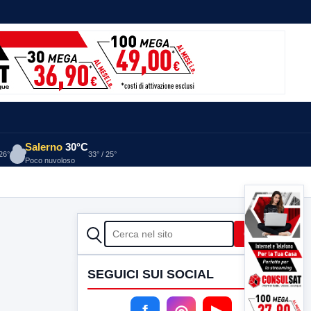
Salerno
30°C
 26°
33° / 25°
Poco nuvoloso
CERCA
Cerca
SEGUICI SUI SOCIAL
f
◎
▶