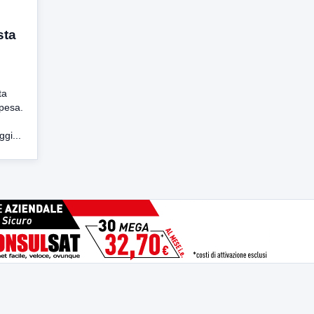
sta
ta
spesa.
gi...