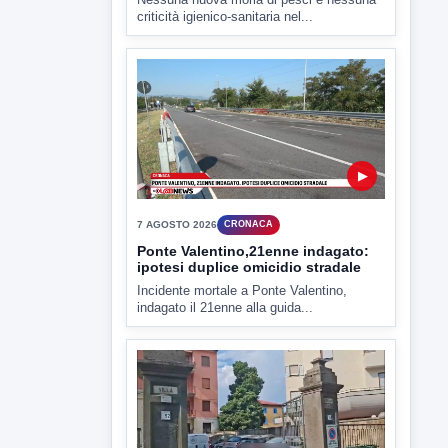
Miasmi e Calore, l'ASL parla
attraverso il Comune
Nessuna nuova moria di pesci e nessuna
criticità igienico-sanitaria nel...
▶
7 AGOSTO 2026
CRONACA
Ponte Valentino,21enne indagato:
ipotesi duplice omicidio stradale
Incidente mortale a Ponte Valentino,
indagato il 21enne alla guida...