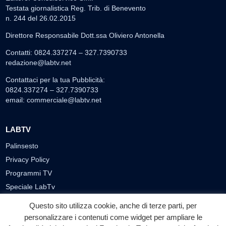
Testata giornalistica Reg. Trib. di Benevento
n. 244 del 26.02.2015
Direttore Responsabile Dott.ssa Oliviero Antonella
Contatti: 0824.337274 – 327.7390733
redazione@labtv.net
Contattaci per la tua Pubblicità:
0824.337274 – 327.7390733
email:
commerciale@labtv.net
LABTV
Palinsesto
Privacy Policy
Programmi TV
Speciale LabTv
Doppio Taglio
Questo sito utilizza cookie, anche di terze parti, per
Free sport
personalizzare i contenuti come widget per ampliare le