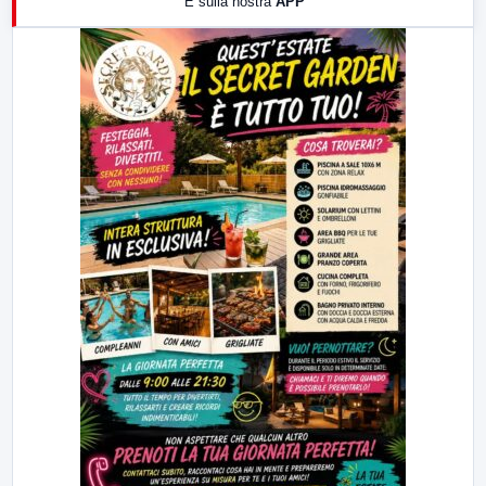
E sulla nostra
APP
21:00
Free Sport
23:00
LabNews (replica)