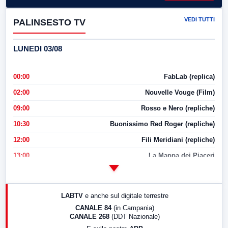
VEDI TUTTI
PALINSESTO TV
LUNEDI 03/08
00:00
FabLab (replica)
02:00
Nouvelle Vouge (Film)
09:00
Rosso e Nero (repliche)
10:30
Buonissimo Red Roger (repliche)
12:00
Fili Meridiani (repliche)
13:00
La Mappa dei Piaceri
14:00
LabNews
17:00
LabNews (replica)
LABTV
e anche sul digitale terrestre
18:30
Di Faccia e di Profilo (repliche)
CANALE 84
(in Campania)
CANALE 268
(DDT Nazionale)
19:30
LabNews (Diretta)