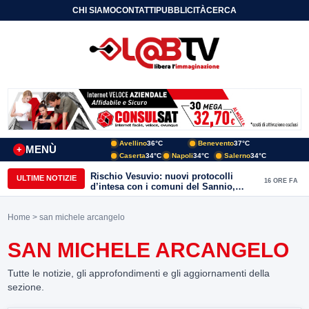
CHI SIAMO
CONTATTI
PUBBLICITÀ
CERCA
Avellino
36°C
Benevento
37°C
MENÙ
+
Caserta
34°C
Napoli
34°C
Salerno
34°C
Rischio Vesuvio: nuovi protocolli
ULTIME NOTIZIE
16 ORE FA
d’intesa con i comuni del Sannio,
firmato il protocollo con Arpaise
Home
> san michele arcangelo
SAN MICHELE ARCANGELO
Tutte le notizie, gli approfondimenti e gli aggiornamenti della
sezione.