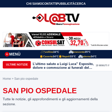
CHI SIAMO
CONTATTI
PUBBLICITÀ
CERCA
Avellino
34°C
Benevento
35°C
MENÙ
+
Caserta
34°C
Napoli
33°C
Salerno
34°C
L’ultimo saluto a Luigi Luca” Esposito,
ULTIME NOTIZIE
19 MINUTI FA
dolore e commozione ai funerali del
giornalista ucciso
Home
> San pio ospedale
SAN PIO OSPEDALE
Tutte le notizie, gli approfondimenti e gli aggiornamenti della
sezione.