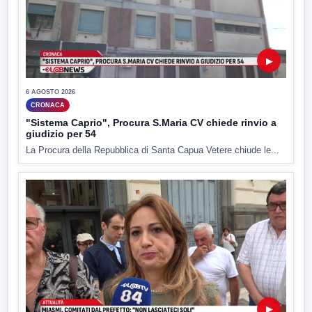
▶
6 AGOSTO 2026
CRONACA
"Sistema Caprio", Procura S.Maria CV chiede rinvio a
giudizio per 54
La Procura della Repubblica di Santa Capua Vetere chiude le...
▶