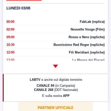
LUNEDI 03/08
00:00
FabLab (replica)
02:00
Nouvelle Vouge (Film)
09:00
Rosso e Nero (repliche)
10:30
Buonissimo Red Roger (repliche)
12:00
Fili Meridiani (repliche)
13:00
La Mappa dei Piaceri
14:00
LabNews
17:00
LabNews (replica)
LABTV
e anche sul digitale terrestre
18:30
Di Faccia e di Profilo (repliche)
CANALE 84
(in Campania)
CANALE 268
(DDT Nazionale)
19:30
LabNews (Diretta)
E sulla nostra
APP
21:00
Free Sport
23:00
LabNews (replica)