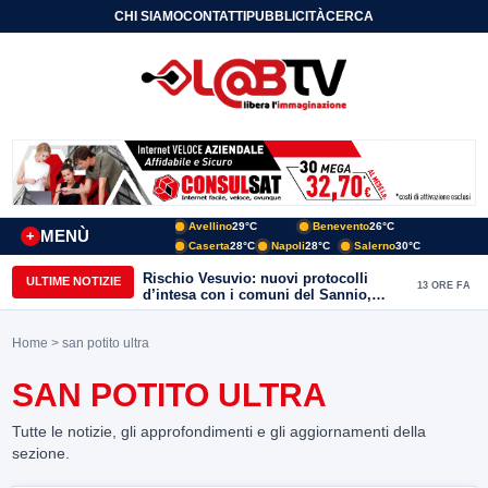
CHI SIAMO
CONTATTI
PUBBLICITÀ
CERCA
Avellino
29°C
Benevento
26°C
MENÙ
+
Caserta
28°C
Napoli
28°C
Salerno
30°C
Rischio Vesuvio: nuovi protocolli
ULTIME NOTIZIE
13 ORE FA
d’intesa con i comuni del Sannio,
firmato il protocollo con Arpaise
Home
> san potito ultra
SAN POTITO ULTRA
Tutte le notizie, gli approfondimenti e gli aggiornamenti della
sezione.