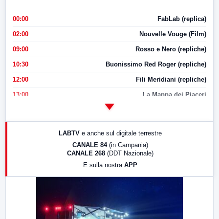
00:00
FabLab (replica)
02:00
Nouvelle Vouge (Film)
09:00
Rosso e Nero (repliche)
10:30
Buonissimo Red Roger (repliche)
12:00
Fili Meridiani (repliche)
13:00
La Mappa dei Piaceri
14:00
LabNews
17:00
LabNews (replica)
LABTV
e anche sul digitale terrestre
18:30
Di Faccia e di Profilo (repliche)
CANALE 84
(in Campania)
CANALE 268
(DDT Nazionale)
19:30
LabNews (Diretta)
E sulla nostra
APP
21:00
Free Sport
23:00
LabNews (replica)