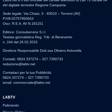
Labtv.net è il sito ufficiale del canale televisivo di Lab Tv canale 84
del digitale terrestre Regione Campania
Sede legale: Via Chiaio, 5 - 83010 – Torrioni (AV)
P.IVA 02757950643
Oscr. R.E.A. AV N.181151
Editore: Consulservice S.r.l.
Testata giornalistica Reg. Trib. di Benevento
n. 244 del 26.02.2015
Direttore Responsabile Dott.ssa Oliviero Antonella
Contatti: 0824.337274 – 327.7390733
redazione@labtv.net
Contattaci per la tua Pubblicità:
0824.337274 – 327.7390733
email:
commerciale@labtv.net
LABTV
Palinsesto