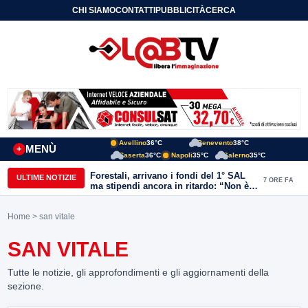
CHI SIAMO
CONTATTI
PUBBLICITÀ
CERCA
Avellino
36°C
Benevento
38°C
MENÙ
+
Caserta
36°C
Napoli
35°C
Salerno
35°C
Forestali, arrivano i fondi del 1° SAL
ULTIME NOTIZIE
7 ORE FA
ma stipendi ancora in ritardo: “Non è
più sostenibile”
Home
> san vitale
SAN VITALE
Tutte le notizie, gli approfondimenti e gli aggiornamenti della
sezione.