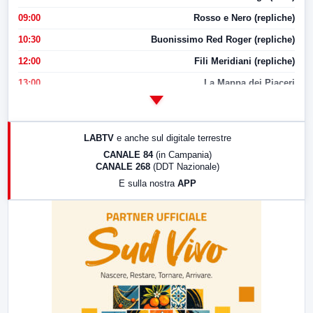
09:00
Rosso e Nero (repliche)
10:30
Buonissimo Red Roger (repliche)
12:00
Fili Meridiani (repliche)
13:00
La Mappa dei Piaceri
14:00
LabNews
17:00
LabNews (replica)
LABTV
e anche sul digitale terrestre
18:30
Di Faccia e di Profilo (repliche)
CANALE 84
(in Campania)
CANALE 268
(DDT Nazionale)
19:30
LabNews (Diretta)
E sulla nostra
APP
21:00
Free Sport
23:00
LabNews (replica)