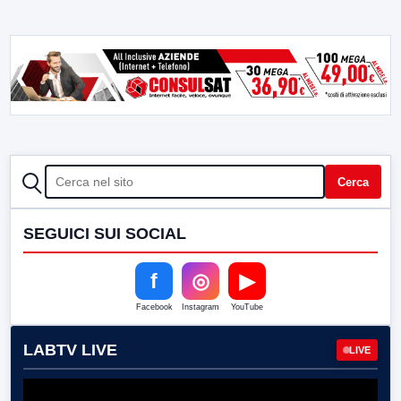
CERCA
Cerca
SEGUICI SUI SOCIAL
f
◎
▶
Facebook
Instagram
YouTube
LABTV LIVE
LIVE