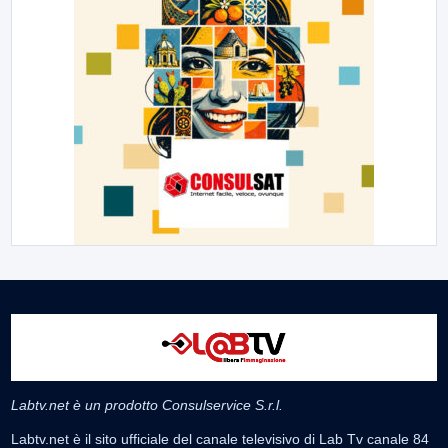
Labtv.net è un prodotto Consulservice S.r.l.
Labtv.net è il sito ufficiale del canale televisivo di Lab Tv canale 84