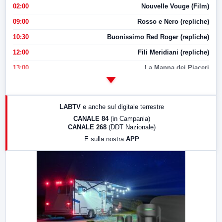
02:00
Nouvelle Vouge (Film)
09:00
Rosso e Nero (repliche)
10:30
Buonissimo Red Roger (repliche)
12:00
Fili Meridiani (repliche)
13:00
La Mappa dei Piaceri
14:00
LabNews
17:00
LabNews (replica)
LABTV
e anche sul digitale terrestre
18:30
Di Faccia e di Profilo (repliche)
CANALE 84
(in Campania)
CANALE 268
(DDT Nazionale)
19:30
LabNews (Diretta)
E sulla nostra
APP
21:00
Free Sport
23:00
LabNews (replica)