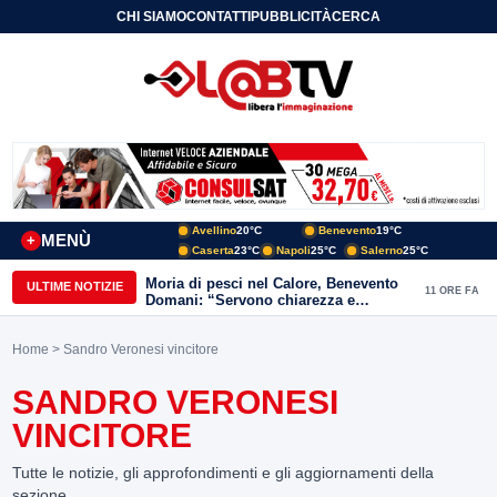
CHI SIAMO
CONTATTI
PUBBLICITÀ
CERCA
Avellino
20°C
Benevento
19°C
MENÙ
+
Caserta
23°C
Napoli
25°C
Salerno
25°C
Moria di pesci nel Calore, Benevento
ULTIME NOTIZIE
11 ORE FA
Domani: “Servono chiarezza e
approfondimenti sulla gestione
ambientale”
Home
> Sandro Veronesi vincitore
SANDRO VERONESI
VINCITORE
Tutte le notizie, gli approfondimenti e gli aggiornamenti della
sezione.