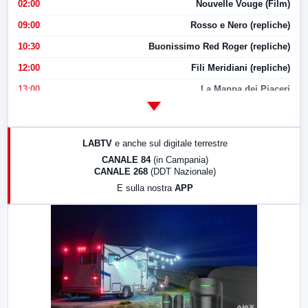
02:00
Nouvelle Vouge (Film)
09:00
Rosso e Nero (repliche)
10:30
Buonissimo Red Roger (repliche)
12:00
Fili Meridiani (repliche)
13:00
La Mappa dei Piaceri
14:00
LabNews
17:00
LabNews (replica)
LABTV
e anche sul digitale terrestre
18:30
Di Faccia e di Profilo (repliche)
CANALE 84
(in Campania)
CANALE 268
(DDT Nazionale)
19:30
LabNews (Diretta)
E sulla nostra
APP
21:00
Free Sport
23:00
LabNews (replica)