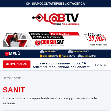
CHI SIAMO
CONTATTI
PUBBLICITÀ
CERCA
Avellino
24°C
Benevento
26°C
MENÙ
+
Caserta
27°C
Napoli
28°C
Salerno
28°C
Imprese sotto pressione, Fucci: “A
ULTIME NOTIZIE
5 ORE FA
settembre mobilitazione da Benevento
e Avellino”
Home
> sanit
SANIT
Tutte le notizie, gli approfondimenti e gli aggiornamenti della
sezione.