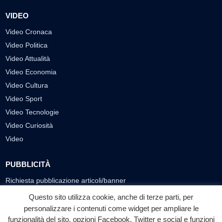
VIDEO
Video Cronaca
Video Politica
Video Attualità
Video Economia
Video Cultura
Video Sport
Video Tecnologie
Video Curiosità
Video
PUBBLICITÀ
Richiesta pubblicazione articoli/banner
Questo sito utilizza cookie, anche di terze parti, per
SEGUICI SUI SOCIAL
personalizzare i contenuti come widget per ampliare le
f
◎
▶
funzionalità del sito, opzioni Facebook, Twitter e social e funzioni