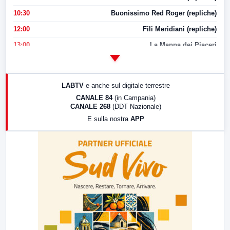
10:30
Buonissimo Red Roger (repliche)
12:00
Fili Meridiani (repliche)
13:00
La Mappa dei Piaceri
14:00
LabNews
17:00
LabNews (replica)
LABTV
e anche sul digitale terrestre
18:30
Di Faccia e di Profilo (repliche)
CANALE 84
(in Campania)
CANALE 268
(DDT Nazionale)
19:30
LabNews (Diretta)
E sulla nostra
APP
21:00
Free Sport
23:00
LabNews (replica)