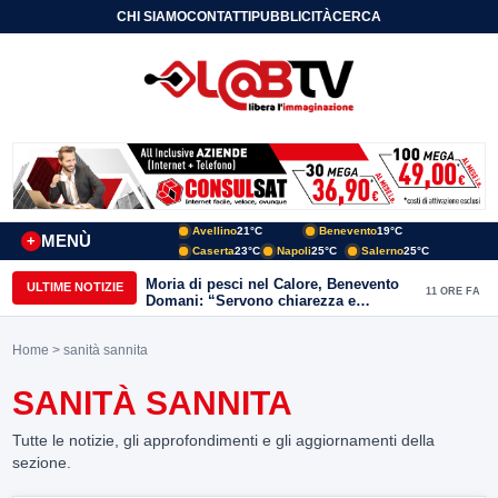
CHI SIAMO
CONTATTI
PUBBLICITÀ
CERCA
Avellino
21°C
Benevento
19°C
MENÙ
+
Caserta
23°C
Napoli
25°C
Salerno
25°C
Moria di pesci nel Calore, Benevento
ULTIME NOTIZIE
11 ORE FA
Domani: “Servono chiarezza e
approfondimenti sulla gestione
ambientale”
Home
> sanità sannita
SANITÀ SANNITA
Tutte le notizie, gli approfondimenti e gli aggiornamenti della
sezione.