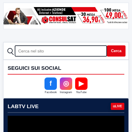
CERCA
Cerca
SEGUICI SUI SOCIAL
f
◎
▶
Facebook
Instagram
YouTube
LABTV LIVE
LIVE