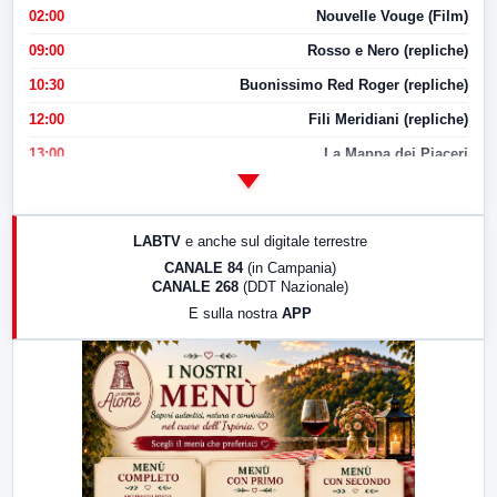
02:00
Nouvelle Vouge (Film)
09:00
Rosso e Nero (repliche)
10:30
Buonissimo Red Roger (repliche)
12:00
Fili Meridiani (repliche)
13:00
La Mappa dei Piaceri
14:00
LabNews
17:00
LabNews (replica)
LABTV
e anche sul digitale terrestre
18:30
Di Faccia e di Profilo (repliche)
CANALE 84
(in Campania)
CANALE 268
(DDT Nazionale)
19:30
LabNews (Diretta)
E sulla nostra
APP
21:00
Free Sport
23:00
LabNews (replica)