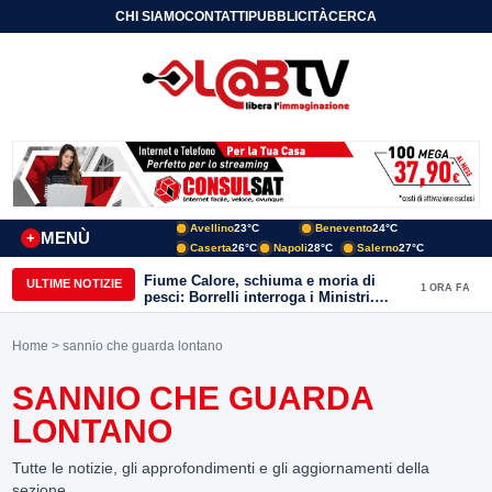
CHI SIAMO
CONTATTI
PUBBLICITÀ
CERCA
Avellino
23°C
Benevento
24°C
MENÙ
+
Caserta
26°C
Napoli
28°C
Salerno
27°C
Fiume Calore, schiuma e moria di
ULTIME NOTIZIE
1 ORA FA
pesci: Borrelli interroga i Ministri.
“Benevento paga l’assenza del
depuratore
Home
> sannio che guarda lontano
SANNIO CHE GUARDA
LONTANO
Tutte le notizie, gli approfondimenti e gli aggiornamenti della
sezione.