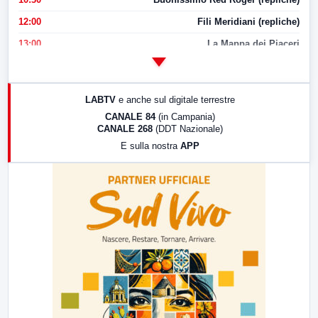
12:00
Fili Meridiani (repliche)
13:00
La Mappa dei Piaceri
14:00
LabNews
17:00
LabNews (replica)
LABTV
e anche sul digitale terrestre
18:30
Di Faccia e di Profilo (repliche)
CANALE 84
(in Campania)
CANALE 268
(DDT Nazionale)
19:30
LabNews (Diretta)
E sulla nostra
APP
21:00
Free Sport
23:00
LabNews (replica)