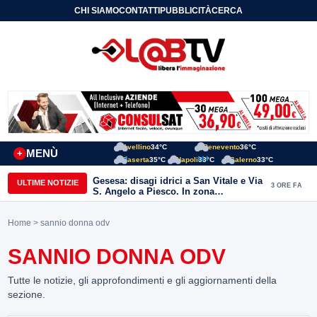
CHI SIAMO
CONTATTI
PUBBLICITÀ
CERCA
Avellino
34°C
Benevento
36°C
MENÙ
+
Caserta
35°C
Napoli
33°C
Salerno
33°C
Gesesa: disagi idrici a San Vitale e Via
ULTIME NOTIZIE
3 ORE FA
S. Angelo a Piesco. In zona
posizionata l’autobotte
Home
> sannio donna odv
SANNIO DONNA ODV
Tutte le notizie, gli approfondimenti e gli aggiornamenti della
sezione.